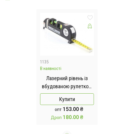
1135
В наявності
Лазерний рівень із
вбудованою рулеткою
FIXIT Laser Level Pro 3
Купити
4в1 рулетка лінійка
153.00 ₴
опт
180.00 ₴
Дроп