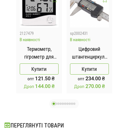
2127479
sp2002431
205
В наявності
В наявності
Відс
тер,
Термометр,
Цифровий
30 B
гігрометр для
штангенциркуль
бу
вимірювання
Digital Caliper
Купити
Купити
температури та
121.50 ₴
234.00 ₴
опт
опт
вологості UKC
144.00 ₴
270.00 ₴
Дроп
Дроп
HTC-1 для дому
ПЕРЕГЛЯНУТІ ТОВАРИ