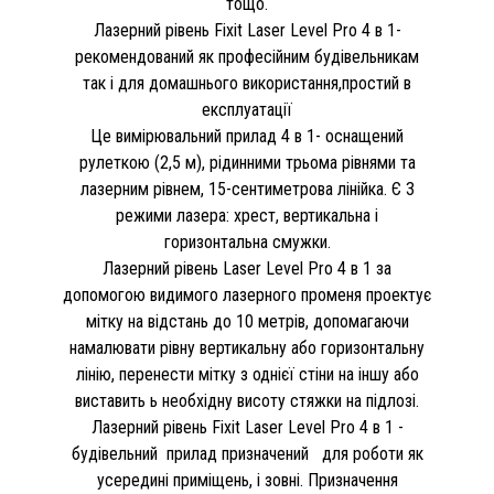
тощо.
Лазерний рівень Fixit Laser Level Pro 4 в 1-
рекомендований як професійним будівельникам
так і для домашнього використання,простий в
експлуатації
Це вимірювальний прилад 4 в 1- оснащений
рулеткою (2,5 м), рідинними трьома рівнями та
лазерним рівнем, 15-сентиметрова лінійка. Є 3
режими лазера: хрест, вертикальна і
горизонтальна смужки.
Лазерний рівень Laser Level Pro 4 в 1 за
допомогою видимого лазерного променя проектує
мітку на відстань до 10 метрів, допомагаючи
намалювати рівну вертикальну або горизонтальну
лінію, перенести мітку з однієї стіни на іншу або
виставить ь необхідну висоту стяжки на підлозі.
Лазерний рівень Fixit Laser Level Pro 4 в 1 -
будівельний прилад призначений для роботи як
усередині приміщень, і зовні. Призначення