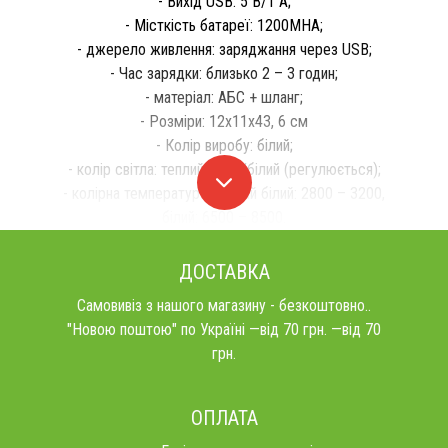
- Вихід USB: 5 В/1 А;
- Місткість батареї: 1200MHA;
- джерело живлення: заряджання через USB;
- Час зарядки: близько 2 – 3 годин;
- матеріал: АБС + шланг;
- Розміри: 12x11x43, 6 см
- Колір виробу: білий;
- колір світла: теплий білий/білий (регулюється);
- колірна температура: теплий білий: 2800 – 3200,
білий: 6500 – 8500.
ДОСТАВКА
Самовивіз з нашого магазину - безкоштовно..
"Новою поштою" по Україні —від 70 грн. —від 70
грн.
ОПЛАТА