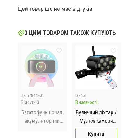
Цей товар ще не має відгуків.
З ЦИМ ТОВАРОМ ТАКОЖ КУПУЮТЬ
Jam7844401
G7451
G89
Відсутній
В наявності
В на
ED
Багатофункціональний
Вуличний ліхтар /
,
акумуляторний
Муляж камери
се
нічник-колонка
відеоспостереження
на
Купити
"Карусель" з RGB-
з датчиком руху