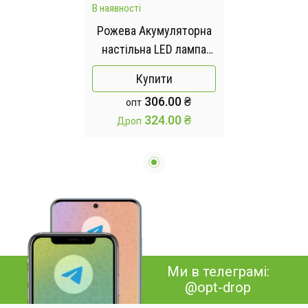
В наявності
Рожева Акумуляторна
настільна LED лампа
Bionic Desk Lamp c USB
Купити
виходом, органайзером
306.00 ₴
опт
та підставкою для
324.00 ₴
Дроп
смартфона
Ми в телеграмі:
@opt-drop