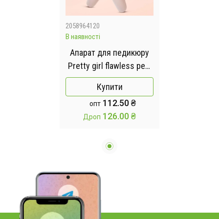
2058964120
В наявності
Апарат для педикюру
Pretty girl flawless pedi
(дві насадки) AND-98
Купити
112.50 ₴
опт
126.00 ₴
Дроп