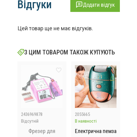
Відгуки
Додати відгук
Цей товар ще не має відгуків.
З ЦИМ ТОВАРОМ ТАКОЖ КУПУЮТЬ
2436969878
2055665
205
Відсутній
В наявності
В на
емза
Фрезер для
Електрична пемза