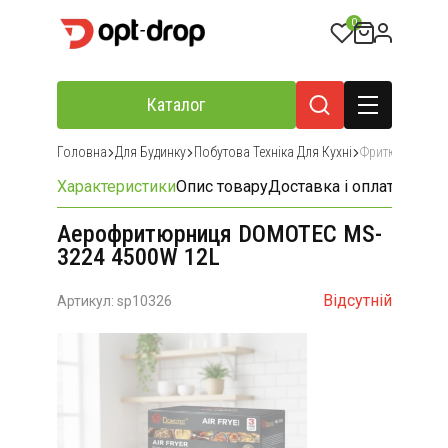
0
Каталог
Головна
Для Будинку
Побутова Техніка Для Кухні
Фритюрниці
Характеристики
Опис товару
Доставка і оплата
Відгу
Аерофритюрниця DOMOTEC MS-
3224 4500W 12L
Відсутній
Артикул: sp10326