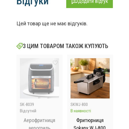
Відгуки
Додати відгук
Цей товар ще не має відгуків.
З ЦИМ ТОВАРОМ ТАКОЖ КУПУЮТЬ
SK-8039
SKWJ-800
sp1
Відсутній
В наявності
В на
Аерофритниця
Фритюрниця
иця
аерогриль
Sokany WJ-800,