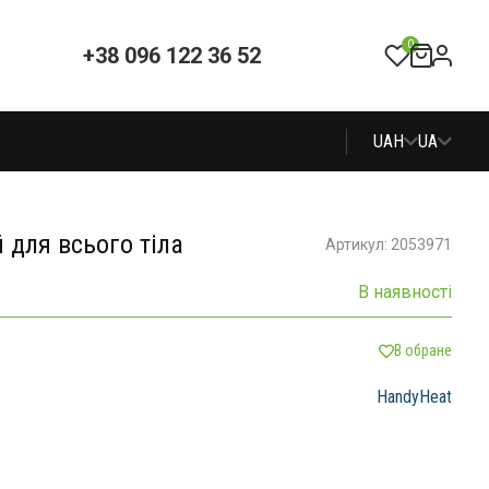
0
+38 096 122 36 52
UAH
UA
 для всього тіла
Артикул: 2053971
В наявності
В обране
HandyHeat