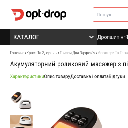
КАТАЛОГ
Дропшипінг
Головна
Краса Та Здоровʼя
Товари Для Здоровʼя
Масажери Та Трен
Акумуляторний роликовий масажер з під
Характеристики
Опис товару
Доставка і оплата
Відгуки