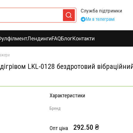
Служба підтримки
Ми в телеграмі
Фулфілмент
Лендинги
FAQ
Блог
Контакти
ажери
ігрівом LKL-0128 бездротовий вібраційний
Характеристики
Бренд
292.50 ₴
Опт ціна