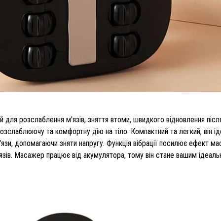
для розслаблення м'язів, зняття втоми, швидкого відновлення після
розслаблюючу та комфортну дію на тіло. Компактний та легкий, він іде
и, допомагаючи зняти напругу. Функція вібрації посилює ефект мас
зів. Масажер працює від акумулятора, тому він стане вашим ідеал