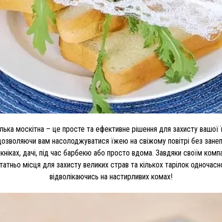
лька москітна – це просте та ефективне рішення для захисту вашої їж
 дозволяючи вам насолоджуватися їжею на свіжому повітрі без занеп
кніках, дачі, під час барбекю або просто вдома. Завдяки своїм комп
татньо місця для захисту великих страв та кількох тарілок одночас
відволікаючись на настирливих комах!