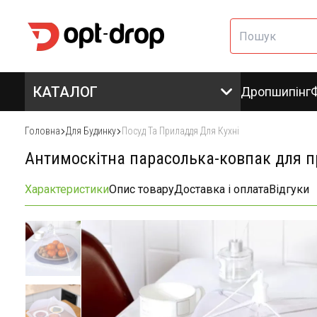
КАТАЛОГ
Дропшипінг
Головна
Для Будинку
Посуд Та Приладдя Для Кухні
Антимоскітна парасолька-ковпак для пр
Характеристики
Опис товару
Доставка і оплата
Відгуки