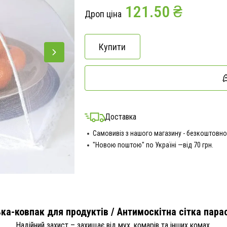
121.50 ₴
Дроп ціна
Купити
Доставка
Самовивіз з нашого магазину - безкоштовно
"Новою поштою" по Україні —від 70 грн.
ка-ковпак для продуктів / Антимоскітна сітка парас
Надійний захист – захищає від мух, комарів та інших комах.