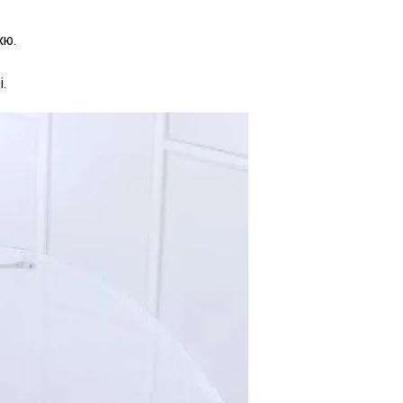
кю.
.