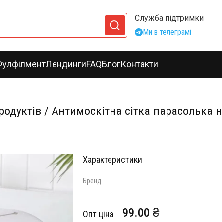
Служба підтримки
Ми в телеграмі
Фулфілмент
Лендинги
FAQ
Блог
Контакти
одуктів / Антимоскітна сітка парасолька на
Характеристики
Бренд
99.00 ₴
Опт ціна