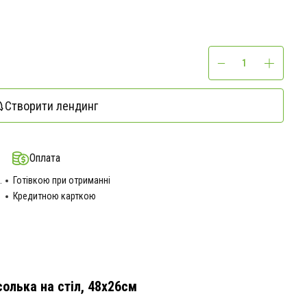
Створити лендинг
Оплата
.
Готівкою при отриманні
Кредитною карткою
олька на стіл, 48х26см