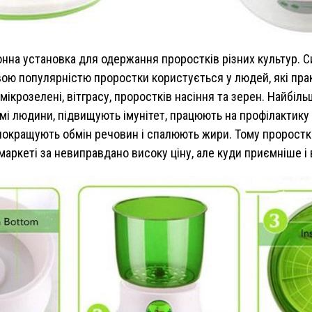
на установка для одержання проростків різних культур. С
ю популярністю проростки користується у людей, які практ
крозелені, вітграсу, проростків насіння та зерен. Найбіл
мі людини, підвищують імунітет, працюють на профілактик
, покращують обмін речовин і спалюють жири. Тому пророст
рмаркеті за невиправдано високу ціну, але куди приємніше і