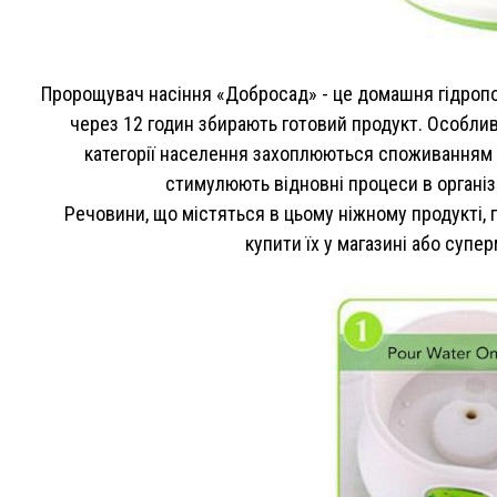
Пророщувач насіння «Добросад» - це домашня гідропон
через 12 годин збирають готовий продукт. Особливо
категорії населення захоплюються споживанням мі
стимулюють відновні процеси в організ
Речовини, що містяться в цьому ніжному продукті
купити їх у магазині або супе