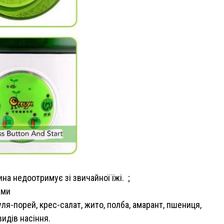
на недоотримує зі звичайної їжі. ;
ами
ля-порей, крес-салат, жито, полба, амарант, пшениця,
идів насіння.