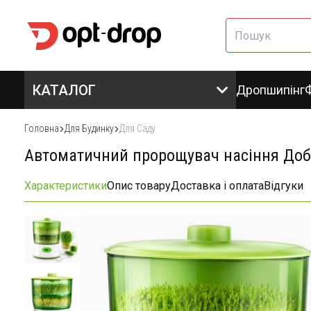
КАТАЛОГ
Дропшипінг
Головна
Для Будинку
Для Саду
Автоматичний пророщувач насіння Доб
Характеристики
Опис товару
Доставка і оплата
Відгуки