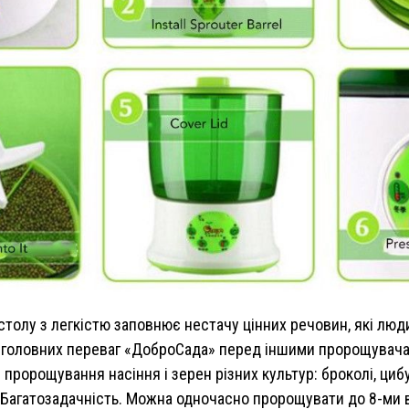
столу з легкістю заповнює нестачу цінних речовин, які люди
 головних переваг «ДоброСада» перед іншими пророщувач
ророщування насіння і зерен різних культур: броколі, цибу
н. Багатозадачність. Можна одночасно пророщувати до 8-ми в