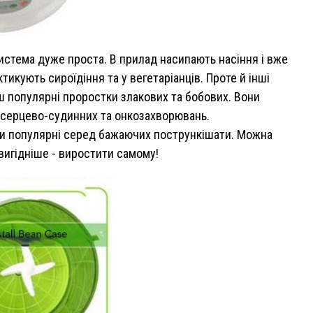
истема дуже проста. В прилад насипають насіння і вже
икують сироїдіння та у вегетаріанців. Проте й інші
ьш популярні проростки злакових та бобових. Вони
у серцево-судинних та онкозахворювань.
ки популярні серед бажаючих пострункішати. Можна
 вигідніше - виростити самому!