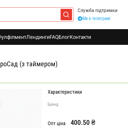
Служба підтримки
Ми в телеграмі
Фулфілмент
Лендинги
FAQ
Блог
Контакти
роСад (з таймером)
Характеристики
Бренд
400.50 ₴
Опт ціна