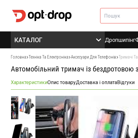
КАТАЛОГ
Дропшипінг
Головна
Техніка Та Електроніка
Аксесуари Для Телефонів
Тримачі Т
Автомобільний тримач із бездротовою
Характеристики
Опис товару
Доставка і оплата
Відгуки