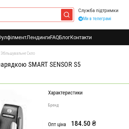
Служба підтримки
Ми в телеграмі
Фулфілмент
Лендинги
FAQ
Блог
Контакти
а Збільшувальне Скло
 зарядкою SMART SENSOR S5
Характеристики
Бренд
184.50 ₴
Опт ціна