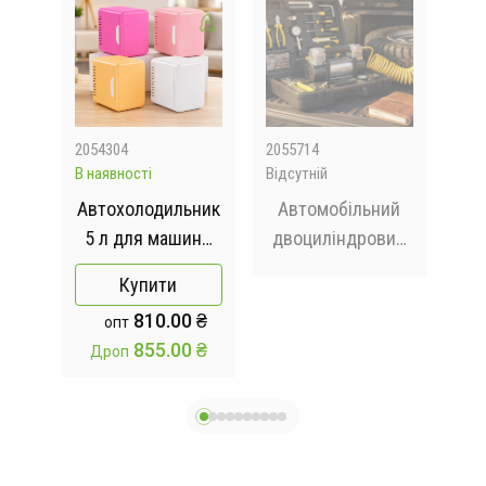
2054304
2055714
519
В наявності
Відсутній
Відс
Автохолодильник
Автомобільний
С
,
5 л для машини
двоциліндровий
п
ий,
Car Refrigerator
повітряний
авт
Купити
0T
портативний
компресор 85л/
2шт
810.00 ₴
опт
хв у кейсі з
2 ш
855.00 ₴
Дроп
набором
інструментів AND
0001-W