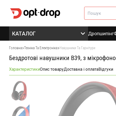
КАТАЛОГ
Дропшипінг
Головна
Техніка Та Електроніка
Навушники Та Гарнітури
Бездротові навушники B39, з мікрофоно
Характеристики
Опис товару
Доставка і оплата
Відгуки