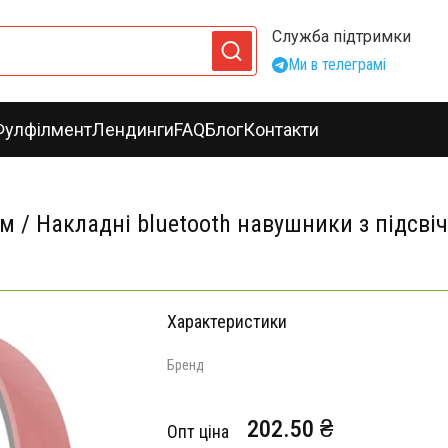
Служба підтримки
Ми в телеграмі
Фулфілмент
Лендинги
FAQ
Блог
Контакти
м / Накладні bluetooth навушники з підсві
Характеристики
Бренд
202.50 ₴
Опт ціна