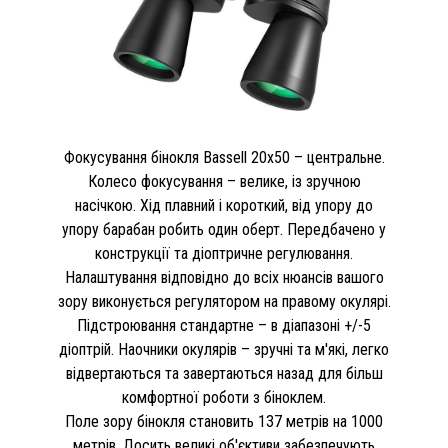
Фокусування бінокля Bassell 20x50 – центральне.
Колесо фокусування – велике, із зручною
насічкою. Хід плавний і короткий, від упору до
упору барабан робить один оберт. Передбачено у
конструкції та діоптричне регулювання.
Налаштування відповідно до всіх нюансів вашого
зору виконується регулятором на правому окулярі.
Підстроювання стандартне – в діапазоні +/-5
діоптрій. Наочники окулярів – зручні та м'які, легко
відвертаються та завертаються назад для більш
комфортної роботи з біноклем.
Поле зору бінокля становить 137 метрів на 1000
метрів. Досить великі об'єктиви забезпечують