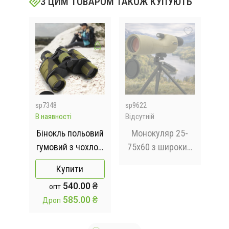
З ЦИМ ТОВАРОМ ТАКОЖ КУПУЮТЬ
sp7348
sp9622
G88
В наявності
Відсутній
Відс
LEO
Бінокль польовий
Монокуляр 25-
Бі
гумовий з чохлом
75x60 з широким
8X Baigish W10
кутом огляду,
Купити
8x40
вологозахистом
 ₴
540.00 ₴
опт
Камуфляжний
та штативом
 ₴
585.00 ₴
Дроп