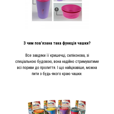
З чим пов'язана така функція чашки?
Все завдяки її кришечці, силіконова, зі
спеціальною будовою, вона надійно стримуватиме
всі пориви до пролиття. І що найцікавіше, можна
пити з будь-якого краю чашки.