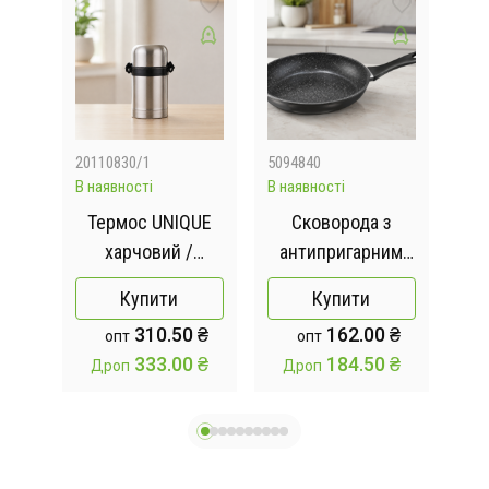
20110830/1
5094840
205
В наявності
В наявності
Відс
ого
Термос UNIQUE
Сковорода з
К
9
харчовий /
антипригарним
мі
з
Термос
покриттям 22 см
Купити
Купити
металевий з
те
 ₴
310.50 ₴
162.00 ₴
опт
опт
ю
кришкою 0,6л
St
 ₴
333.00 ₴
184.50 ₴
Дроп
Дроп
ром