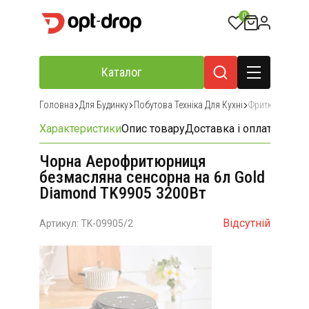
0
Каталог
Головна
Для Будинку
Побутова Техніка Для Кухні
Фритюрниці
Характеристики
Опис товару
Доставка і оплата
Відгу
Чорна Аерофритюрниця
безмасляна сенсорна на 6л Gold
Diamond TK9905 3200Вт
Відсутній
Артикул: TK-09905/2