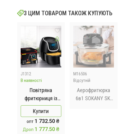
З ЦИМ ТОВАРОМ ТАКОЖ КУПУЮТЬ
J1312
M16506
J73
В наявності
Відсутній
В на
ниця
Повітряна
Аерофритюрка
фритюрниця із
6в1 SOKANY SK-
S-
кнопками Silver
560 електрична
Купити
й
love MK-81-А
аерогриль 13 л
S
0 ₴
1 732.50 ₴
опт
1500W, на 8 літрів
1400 Вт галогенна
0 ₴
1 777.50 ₴
Дроп
Др
піч температура