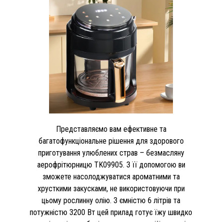
Представляємо вам ефективне та
багатофункціональне рішення для здорового
приготування улюблених страв – безмасляну
аерофрітюрницю TK09905. З її допомогою ви
зможете насолоджуватися ароматними та
хрусткими закусками, не використовуючи при
цьому рослинну олію. З ємністю 6 літрів та
потужністю 3200 Вт цей прилад готує їжу швидко