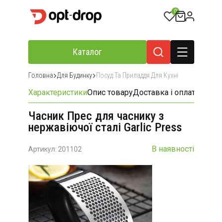
0
Каталог
Головна
Для Будинку
Посуд Та Приладдя Для Кухні
Характеристики
Опис товару
Доставка і оплата
Відгу
Часник Прес для часнику з
нержавіючої сталі Garlic Press
В наявності
Артикул: 201102