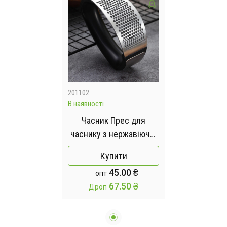
201102
В наявності
Часник Прес для
часнику з нержавіючої
сталі Garlic Press
Купити
45.00 ₴
опт
67.50 ₴
Дроп