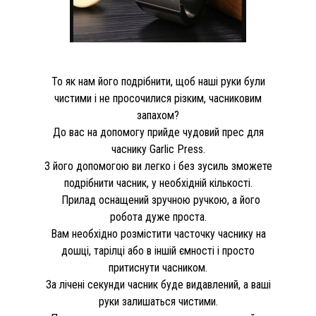
То як нам його подрібнити, щоб наші руки були
чистими і не просочилися різким, часниковим
запахом?
До вас на допомогу прийде чудовий прес для
часнику Garlic Press.
З його допомогою ви легко і без зусиль зможете
подрібнити часник, у необхідній кількості.
Прилад оснащений зручною ручкою, а його
робота дуже проста.
Вам необхідно розмістити часточку часнику на
дошці, тарілці або в іншій ємності і просто
притиснути часником.
За лічені секунди часник буде видавлений, а ваші
руки залишаться чистими.