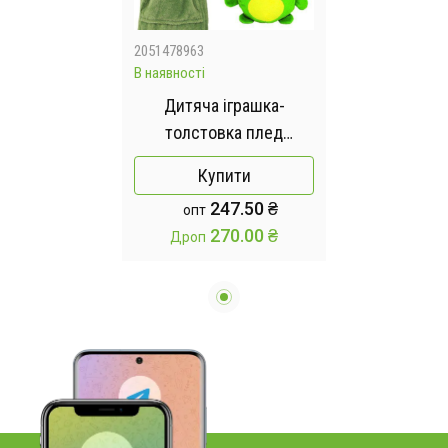
2051478963
В наявності
Дитяча іграшка-
толстовка плед
трансформер з
Купити
капюшоном та
247.50 ₴
опт
рукавами 3 в 1 Huggle
270.00 ₴
Дроп
Pets Hoodie