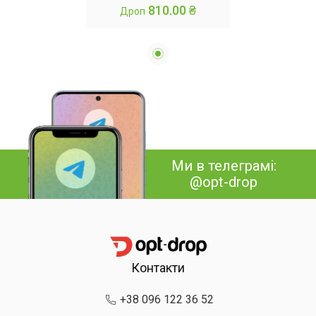
810.00 ₴
Дроп
ігор, для куль або
килимка
Ми в телеграмі:
@opt-drop
Контакти
+38 096 122 36 52