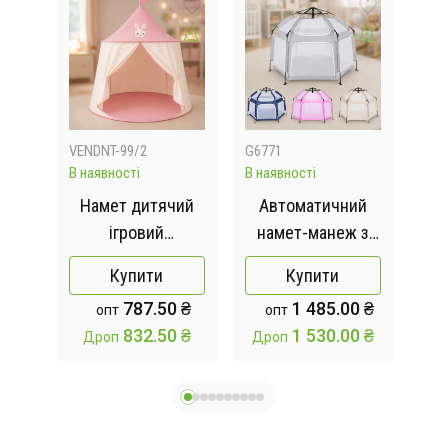
VENDNT-99/2
G6771
VEN
В наявності
В наявності
В на
вий
Намет дитячий
Автоматичний
Ди
oup
ігровий
намет-манеж з
0 х
будиночок 110-
москітними
Купити
Купити
ці
150 см, 1 вхід-
сітками /
 ₴
787.50 ₴
1 485.00 ₴
опт
опт
зав'язки, вікно, 2
Дитячий манеж
 ₴
832.50 ₴
1 530.00 ₴
Дроп
Дроп
Др
види, сумка MR
для вулиці та
1309 Рожевий
будинку
146х127х110 см