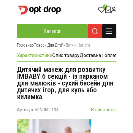
0
Каталог
Головна
Товари Для Дітей
Дитячі Намети
Характеристики
Опис товару
Доставка і оплата
Відгу
Дитячий манеж для розвитку
IMBABY 6 секцій - із парканом
для малюків - сухий басейн для
дитячих ігор, для куль або
килимка
В наявності
Артикул: VENDNT-104