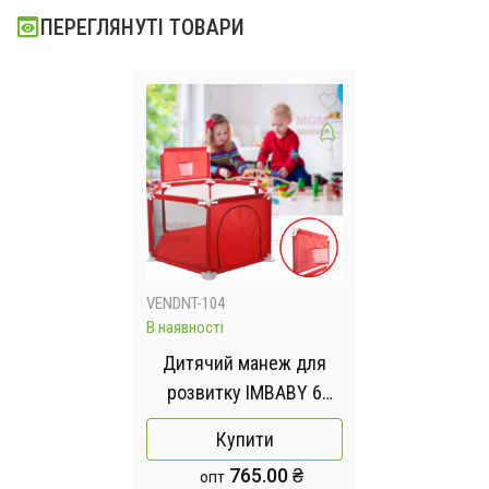
ПЕРЕГЛЯНУТІ ТОВАРИ
VENDNT-104
В наявності
Дитячий манеж для
розвитку IMBABY 6
секцій - із парканом
Купити
для малюків - сухий
765.00 ₴
опт
басейн для дитячих