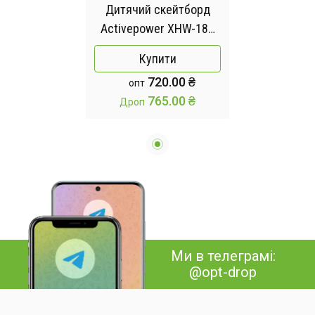
Дитячий скейтборд
Activepower XHW-185
колеса світяться
Купити
720.00 ₴
опт
765.00 ₴
Дроп
Ми в телеграмі:
@opt-drop