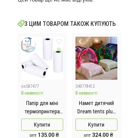
З ЦИМ ТОВАРОМ ТАКОЖ КУПУЮТЬ
os587477
540778412
509
В наявності
В наявності
Відс
ист
Папір для міні
Намет дитячий
Ел
 D-
термопринтера
Dream tents plus
д
білий 5шт
намет для дітей
Mou
Купити
Купити
ата,
дитячий намет
135.00 ₴
324.00 ₴
опт
опт
а
мрії