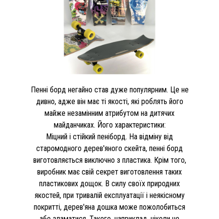
Пенні борд негайно став дуже популярним. Це не
дивно, адже він має ті якості, які роблять його
майже незамінним атрибутом на дитячих
майданчиках. Його характеристики:
Міцний і стійкий пеніборд. На відміну від
старомодного дерев'яного скейта, пенні борд
виготовляється виключно з пластика. Крім того,
виробник має свій секрет виготовлення таких
пластикових дощок. В силу своїх природних
якостей, при тривалій експлуатації і неякісному
покритті, дерев'яна дошка може пожолобиться
або зламатися. Такого, наприклад, ніколи не