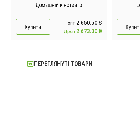
Домашній кінотеатр
L
₴
2 650.50 ₴
опт
Купити
Купит
₴
2 673.00 ₴
Дроп
ПЕРЕГЛЯНУТІ ТОВАРИ