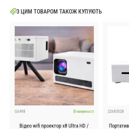
З ЦИМ ТОВАРОМ ТАКОЖ КУПУЮТЬ
і
G6498
В наявності
22683028
Відео wifi проектор x8 Ultra HD /
Портатив