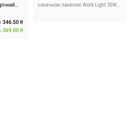
орічний
сонячною панеллю Work Light 50W +
POWER BANK
346.50 ₴
т
369.00 ₴
п