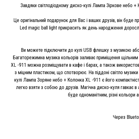
Завдяки світлодіодному диско-кулі Лампа Зіркове небо + 
Це оригінальний подарунок для Вас і ваших друзів, він буде 
Led magic ball light прикрасить як день народження дорос
Ви можете підключити до кулі USB флешку з музикою або 
Багаторежимна музика кольорів заливає приміщення щільним п
XL -911 можна розміщувати в кафе і барах, а також використов
з міцним пластиком, що спотворює. На піддоні світло музики 
кулі Лампа Зоряне небо + Колонка XL -911 є його компактніст
легко взяти з собою до друзів. Магічна диско-куля гавкає в 
буде одноманітним, різні кольори
Через Blueto