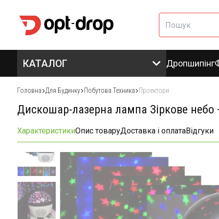
КАТАЛОГ
Дропшипінг
Головна
Для Будинку
Побутова Техника
Проектори
Дискошар-лазерна лампа Зіркове небо 
Характеристики
Опис товару
Доставка і оплата
Відгуки