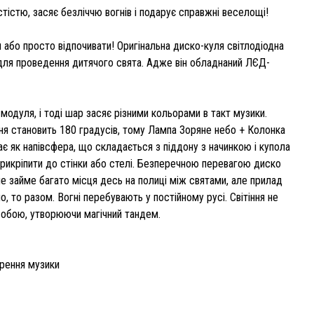
істю, засяє безліччю вогнів і подарує справжні веселощі!
 або просто відпочивати! Оригінальна диско-куля світлодіодна
т для проведення дитячого свята. Адже він обладнаний ЛЄД-
дуля, і тоді шар засяє різними кольорами в такт музики.
ня становить 180 градусів, тому Лампа Зоряне небо + Колонка
є як напівсфера, що складається з піддону з начинкою і купола
 прикріпити до стінки або стелі. Безперечною перевагою диско
не займе багато місця десь на полиці між святами, але прилад
, то разом. Вогні перебувають у постійному русі. Світіння не
собою, утворюючи магічний тандем.
орення музики