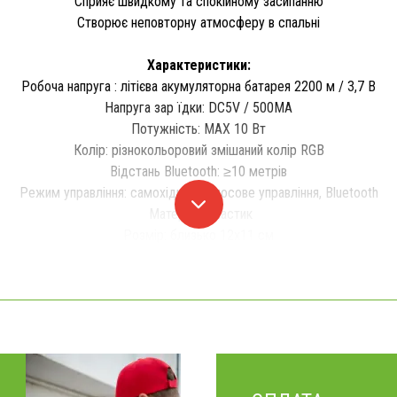
Сприяє швидкому та спокійному засипанню
Створює неповторну атмосферу в спальні
Характеристики:
Робоча напруга : літієва акумуляторна батарея 2200 м / 3,7 В
Напруга зар їдки: DC5V / 500MA
Потужність: MAX 10 Вт
Колір: різнокольоровий змішаний колір RGB
Відстань Bluetooth: ≥10 метрів
Режим управління: самохідний, голосове управління, Bluetooth
Матеріал: пластик
Розмір: близько 12x11 см