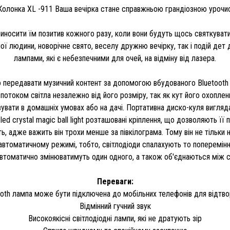
Колонка XL -911 Ваша вечірка стане справжньою грандіозною урочист
приносити їм позитив кожного разу, коли вони будуть щось святкувати
лої людини, новорічне свято, веселу дружню вечірку, так і подій де
лампами, які є небезпечними для очей, на відміну від лазера.
передавати музичний контент за допомогою вбудованого Bluetooth мо
отоком світла незалежно від його розміру, так як кут його охоплен
увати в домашніх умовах або на дачі. Портативна диско-куля вигляда
led crystal magic ball light розташовані кріплення, що дозволяють її
ь, адже важить він трохи менше за півкілограма. Тому він не тільки 
автоматичному режимі, тобто, світлодіоди спалахують то поперемінно
 автоматично змінюватимуть один одного, а також об'єднаються між 
Переваги:
oth лампа може бути підключена до мобільних телефонів для відтв
Відмінний гучний звук
Високоякісні світлодіодні лампи, які не дратують зір