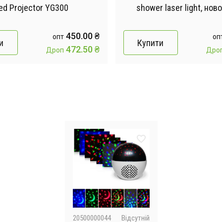
ed Projector YG300
shower laser light, нов
проектор
450.00 ₴
опт
оп
и
Купити
472.50 ₴
Дроп
Дро
20500000044
Відсутній