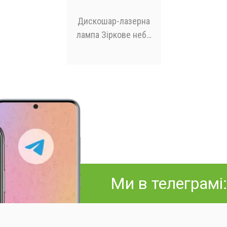
Дискошар-лазерна
лампа Зіркове небо
+ Колонка XL-911
Ми в телеграмі