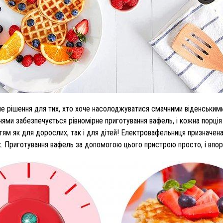
е рішення для тих, хто хоче насолоджуватися смачними віденськими 
ями забезпечується рівномірне приготування вафель, і кожна порція
ям як для дорослих, так і для дітей! Електровафельниця призначен
х. Приготування вафель за допомогою цього пристрою просто, і впо