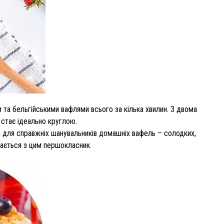
та бельгійськими вафлями всього за кілька хвилин. З двома
 стає ідеально круглою.
а для справжніх шанувальників домашніх вафель – солодких,
рається з цим першокласник.