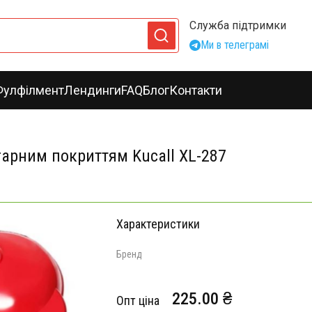
Служба підтримки
Ми в телеграмі
Фулфілмент
Лендинги
FAQ
Блог
Контакти
гарним покриттям Kucall XL-287
Характеристики
Бренд
225.00 ₴
Опт ціна