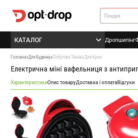
КАТАЛОГ
Дропшипінг
Головна
Для Будинку
Побутова Техніка Для Кухні
Електрична міні вафельниця з антипри
Характеристики
Опис товару
Доставка і оплата
Відгуки