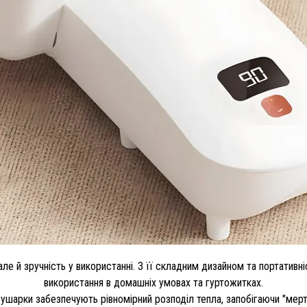
але й зручність у використанні. З її складним дизайном та портативн
використання в домашніх умовах та гуртожитках.
сушарки забезпечують рівномірний розподіл тепла, запобігаючи "мер