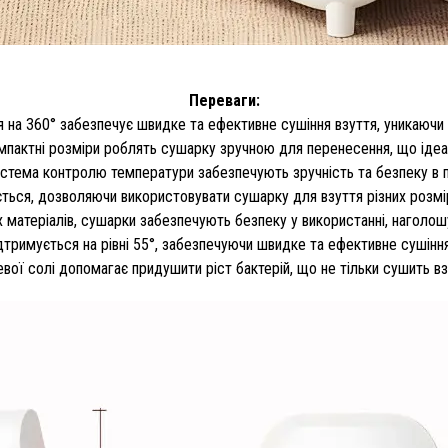
Переваги:
ря на 360° забезпечує швидке та ефективне сушіння взуття, уникаючи
компактні розміри роблять сушарку зручною для перенесення, що іде
 система контролю температури забезпечують зручність та безпеку в 
ється, дозволяючи використовувати сушарку для взуття різних розмірі
их матеріалів, сушарки забезпечують безпеку у використанні, наголо
дтримується на рівні 55°, забезпечуючи швидке та ефективне сушінн
ї солі допомагає придушити ріст бактерій, що не тільки сушить взут