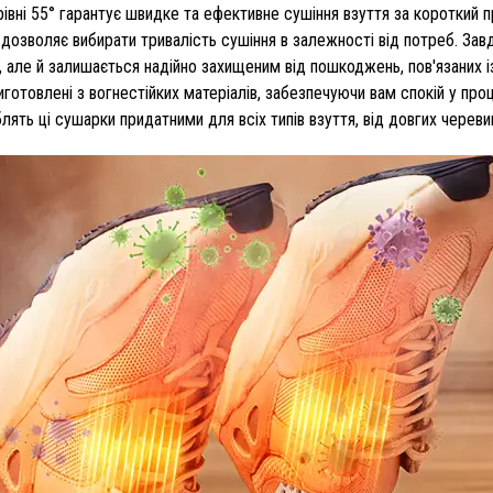
івні 55° гарантує швидке та ефективне сушіння взуття за короткий 
н дозволяє вибирати тривалість сушіння в залежності від потреб. За
 але й залишається надійно захищеним від пошкоджень, пов'язаних і
виготовлені з вогнестійких матеріалів, забезпечуючи вам спокій у про
лять ці сушарки придатними для всіх типів взуття, від довгих черев