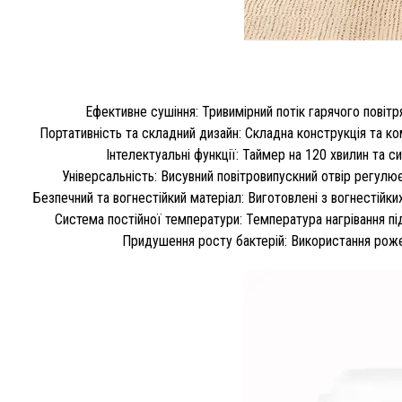
Ефективне сушіння: Тривимірний потік гарячого повіт
Портативність та складний дизайн: Складна конструкція та 
Інтелектуальні функції: Таймер на 120 хвилин та
Універсальність: Висувний повітровипускний отвір регулю
Безпечний та вогнестійкий матеріал: Виготовлені з вогнестійк
Система постійної температури: Температура нагрівання пі
Придушення росту бактерій: Використання рожево