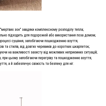
 "мертвих зон" завдяки комплексному розподілу тепла;
ально підходить для подорожей або використання поза домом;
процесі сушіння, запобігаючи пошкодженню взуття;
в та стилів, від довгих черевиків до коротких шкарпеток;
шуючи на важливості захисту від можливих неприємних ситуацій;
я, при цьому запобігаючи перегріву та пошкодженню взуття;
тя, а й забезпечує свіжість та безпеку для ніг.