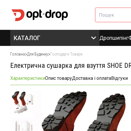
КАТАЛОГ
Дропшипінг
Головна
Для Будинку
Господарчі Товари
Електрична сушарка для взуття SHOE DRY
Характеристики
Опис товару
Доставка і оплата
Відгуки