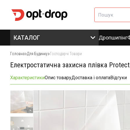
КАТАЛОГ
Дропшипінг
Головна
Для Будинку
Господарчі Товари
Електростатична захисна плівка Protect
Характеристики
Опис товару
Доставка і оплата
Відгуки