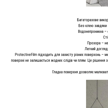
Багаторазове викор
Без клею завдяки 
Водонепроникна – е
Сті
Прозора – не 
Легкий догляд
ProtectiveFilm підходить для захисту різних поверхонь – ме
поверхні не залишається жодних слідів чи плям. Це рішення за
Гладка поверхня дозволяє малювати 