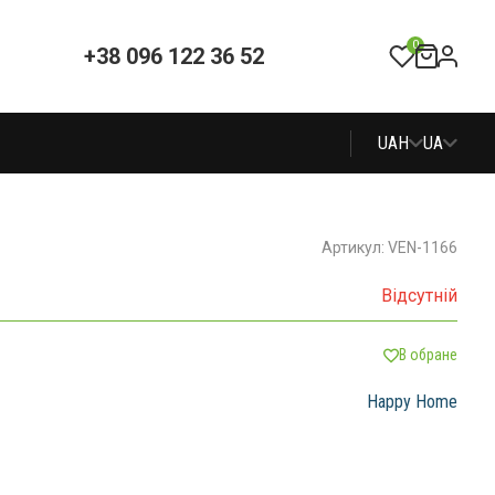
0
+38 096 122 36 52
UAH
UA
Артикул: VEN-1166
Відсутній
В обране
Happy Home