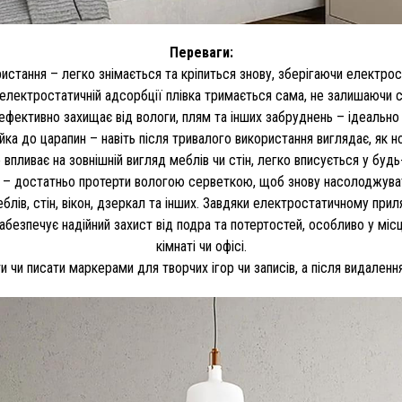
Переваги:
истання – легко знімається та кріпиться знову, зберігаючи електрост
електростатичній адсорбції плівка тримається сама, не залишаючи сл
фективно захищає від вологи, плям та інших забруднень – ідеально д
йка до царапин – навіть після тривалого використання виглядає, як н
впливає на зовнішній вигляд меблів чи стін, легко вписується у будь-
 – достатньо протерти вологою серветкою, щоб знову насолоджува
блів, стін, вікон, дзеркал та інших. Завдяки електростатичному прил
безпечує надійний захист від подра та потертостей, особливо у місц
кімнаті чи офісі.
чи писати маркерами для творчих ігор чи записів, а після видалення