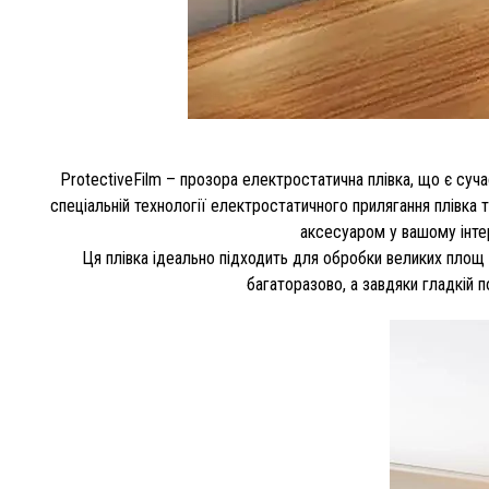
ProtectiveFilm – прозора електростатична плівка, що є суча
спеціальній технології електростатичного прилягання плівка 
аксесуаром у вашому інтер'
Ця плівка ідеально підходить для обробки великих площ і 
багаторазово, а завдяки гладкій 