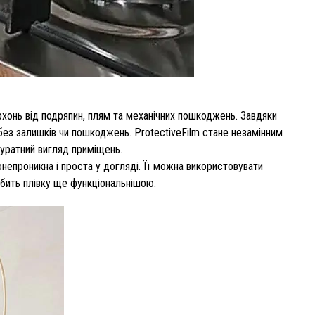
ерхонь від подряпин, плям та механічних пошкоджень. Завдяки
 без залишків чи пошкоджень. ProtectiveFilm стане незамінним
акуратний вигляд приміщень.
донепроникна і проста у догляді. Її можна використовувати
обить плівку ще функціональнішою.