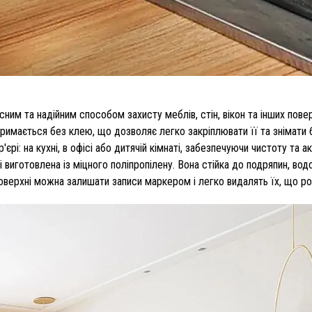
сним та надійним способом захисту меблів, стін, вікон та інших пов
тримається без клею, що дозволяє легко закріплювати її та знімати
єрі: на кухні, в офісі або дитячій кімнаті, забезпечуючи чистоту та 
виготовлена ​​із міцного поліпропілену. Вона стійка до подряпин, во
поверхні можна залишати записи маркером і легко видалять їх, що р