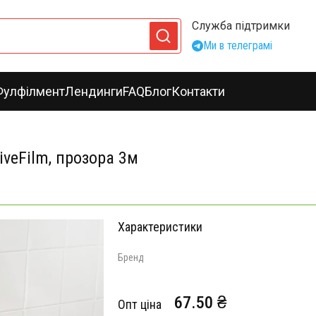
Служба підтримки
Ми в телеграмі
Фулфілмент
Лендинги
FAQ
Блог
Контакти
iveFilm, прозора 3м
Характеристики
Бренд
67.50 ₴
Опт ціна