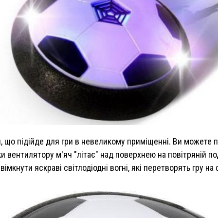
, що підійде для гри в невеликому приміщенні. Ви можете п
ки вентилятору м'яч "літає" над поверхнею на повітряній под
вімкнути яскраві світлодіодні вогні, які перетворять гру на