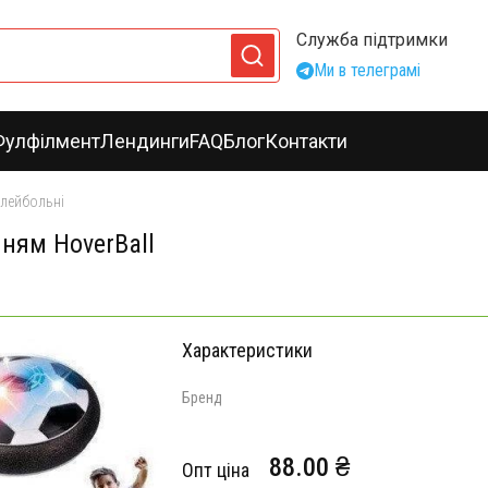
Служба підтримки
Ми в телеграмі
Фулфілмент
Лендинги
FAQ
Блог
Контакти
олейбольні
нням HoverBall
Характеристики
Бренд
88.00 ₴
Опт ціна