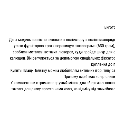
Вигото
Дана модель повністю виконана з поліестеру з полівінілхлори
усією фурніторою трохи перевищує півкілограма (630 грам),
зроблені металеві вставки-люверси, куди пройде шнур для ст
капюшон. Він регулюється за допомогою спеціальних фіксаторів
кріплення до 
Купити Плащ-Палатку можна любителям активних ігор, типу ст
Причому виріб має колір оливи
У комплекті ви отримаєте зручний мішок для зберігання пончо
такому дощовику просто нема чому, на відміну від звичайного 