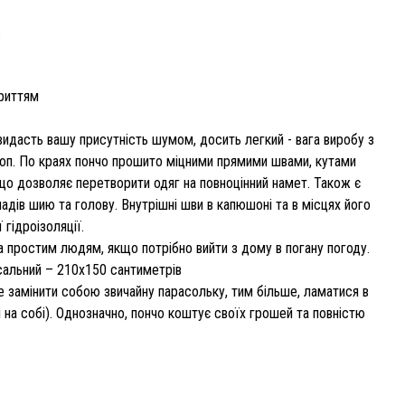
в
криттям
идасть вашу присутність шумом, досить легкий - вага виробу з
стоп. По краях пончо прошито міцними прямими швами, кутами
 що дозволяє перетворити одяг на повноцінний намет. Також є
адів шию та голову. Внутрішні шви в капюшоні та в місцях його
гідроізоляції.
 простим людям, якщо потрібно вийти з дому в погану погоду.
рсальний – 210х150 сантиметрів
е замінити собою звичайну парасольку, тим більше, ламатися в
і на собі). Однозначно, пончо коштує своїх грошей та повністю