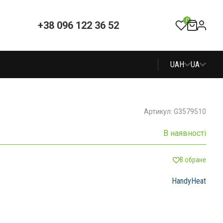
0
+38 096 122 36 52
UAH
UA
Артикул: G3579510
В наявності
В обране
HandyHeat