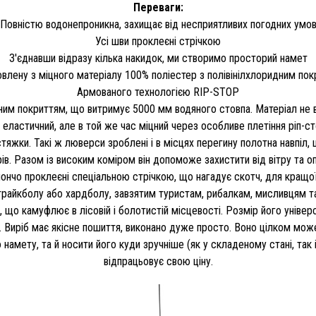
Переваги:
Повністю водонепроникна, захищає від несприятливих погодних умо
Усі шви проклеєні стрічкою
З'єднавши відразу кілька накидок, ми створимо просторий намет
влену з міцного матеріалу 100% поліестер з полівінілхлоридним по
Армованого технологією RIP-STOP
дним покриттям, що витримує 5000 мм водяного стовпа. Матеріал не в
 еластичний, але в той же час міцний через особливе плетіння ріп-
яжки. Такі ж люверси зроблені і в місцях перегину полотна навпіл,
. Разом із високим коміром він допоможе захистити від вітру та оп
пончо проклеєні спеціальною стрічкою, що нагадує скотч, для кращої 
райкболу або хардболу, завзятим туристам, рибалкам, мисливцям та
, що камуфлює в лісовій і болотистій місцевості. Розмір його уніве
. Виріб має якісне пошиття, виконано дуже просто. Воно цілком мож
намету, та й носити його куди зручніше (як у складеному стані, так 
відпрацьовує свою ціну.