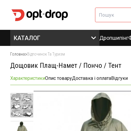
КАТАЛОГ
Дропшипінг
Головна
Відпочинок Та Туризм
Дощовик Плащ-Намет / Пончо / Тент
Характеристики
Опис товару
Доставка і оплата
Відгуки