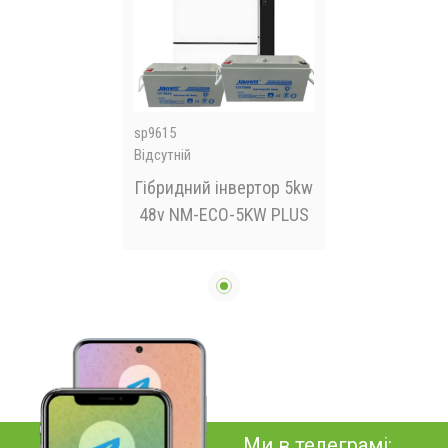
sp9615
Відсутній
Гібридний інвертор 5kw
48v NM-ECO-5KW PLUS
Ми в телеграмі: