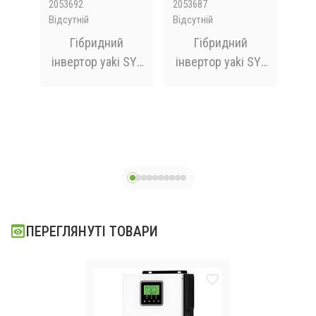
2053692
2053687
ZXX
Відсутній
Відсутній
Відс
тій-
Гібридний
Гібридний
інвертор yaki SY-
інвертор yaki SY-
эл
 Li-
6.2KW-48V
1.0K12
ZX
3.7V
5
ПЕРЕГЛЯНУТІ ТОВАРИ