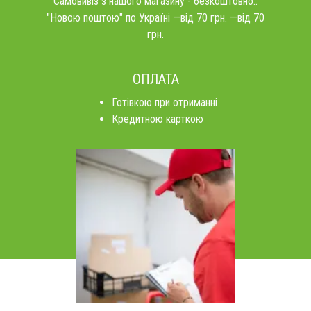
Самовивіз з нашого магазину - безкоштовно..
"Новою поштою" по Україні —від 70 грн. —від 70
грн.
ОПЛАТА
Готівкою при отриманні
Кредитною карткою