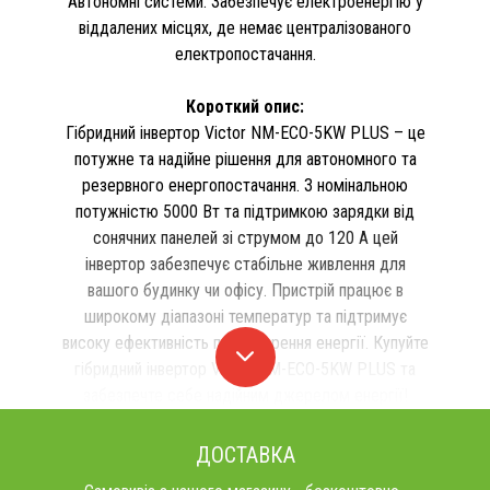
Автономні системи: Забезпечує електроенергію у
віддалених місцях, де немає централізованого
електропостачання.
Короткий опис:
Гібридний інвертор Victor NM-ECO-5KW PLUS – це
потужне та надійне рішення для автономного та
резервного енергопостачання. З номінальною
потужністю 5000 Вт та підтримкою зарядки від
сонячних панелей зі струмом до 120 А цей
інвертор забезпечує стабільне живлення для
вашого будинку чи офісу. Пристрій працює в
широкому діапазоні температур та підтримує
високу ефективність перетворення енергії. Купуйте
гібридний інвертор Victor NM-ECO-5KW PLUS та
забезпечте себе надійним джерелом енергії!
ДОСТАВКА