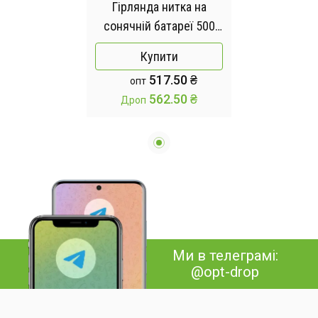
Гірлянда нитка на
сонячній батареї 500
LED 50м чорний дріт
Купити
жовтий
517.50 ₴
опт
562.50 ₴
Дроп
Ми в телеграмі:
@opt-drop