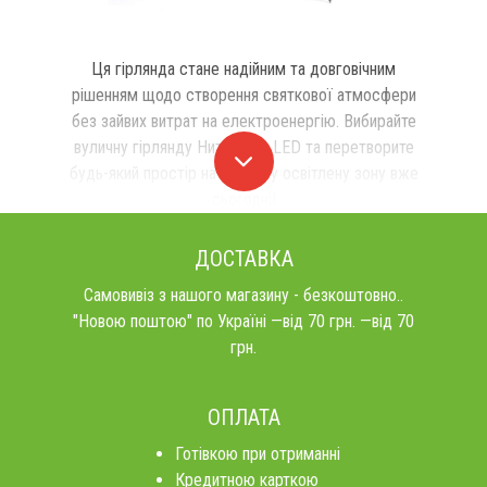
Ця гірлянда стане надійним та довговічним
рішенням щодо створення святкової атмосфери
без зайвих витрат на електроенергію. Вибирайте
вуличну гірлянду Нитка 500 LED та перетворите
будь-який простір на затишну освітлену зону вже
сьогодні!
ДОСТАВКА
Самовивіз з нашого магазину - безкоштовно..
"Новою поштою" по Україні —від 70 грн. —від 70
грн.
ОПЛАТА
Готівкою при отриманні
Кредитною карткою