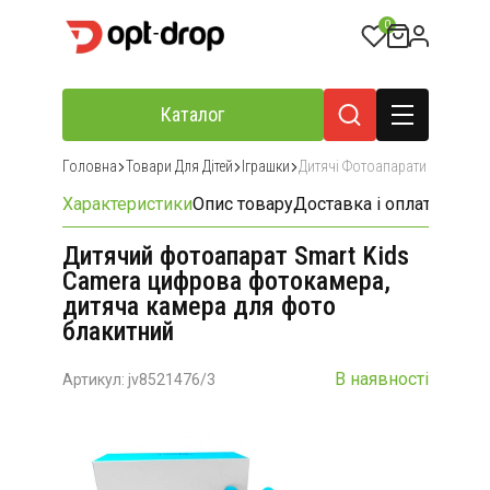
0
Каталог
Головна
Товари Для Дітей
Іграшки
Дитячі Фотоапарати
Характеристики
Опис товару
Доставка і оплата
Відгу
Дитячий фотоапарат Smart Kids
Camera цифрова фотокамера,
дитяча камера для фото
блакитний
В наявності
Артикул: jv8521476/3