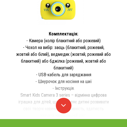
Комплектація:
- Камера (колір блакитний або рожевий)
- Чохол на вибір: заєць (блакитний, рожевий,
жовтий або білий), ведмедик (жовтий, рожевий або
блакитний) або бджілка (рожевий, жовтий або
блакитний)
- USB-кабель для заряджання
- Шнурочок для носіння на шиї
- Інструкція.
Smart Kids Camera 3 series – відмінна цифрова
іграшка для дітей, що дозволяє дитині розвивати
свої творчі навички, креативність, здатність
вивчати навколишній світ.