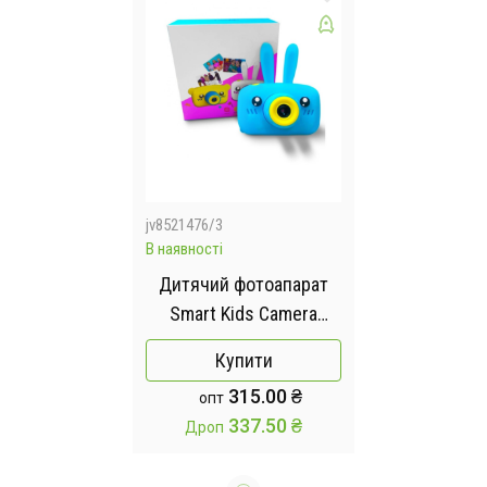
jv8521476/3
В наявності
Дитячий фотоапарат
Smart Kids Camera
цифрова фотокамера,
Купити
дитяча камера для
315.00 ₴
опт
фото блакитний
337.50 ₴
Дроп