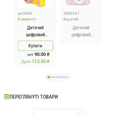
sp536969
2000014/1
sp5
В наявності
Відсутній
В на
Дитячий
Дитячий
mart
цифровий
цифровий
a
фотоапарат Dvr
фотоапарат з
фо
Купити
baby camera V7
дисплеєм GM14
ba
 ₴
90.00 ₴
опт
,
 ₴
112.50 ₴
Дроп
Д
ра
ПЕРЕГЛЯНУТІ ТОВАРИ