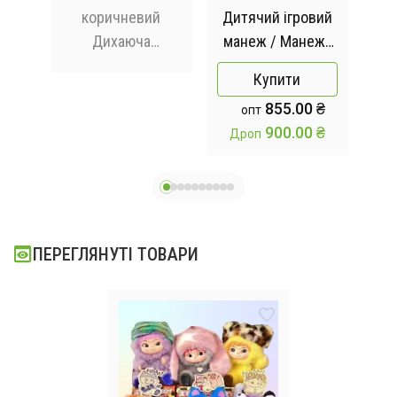
в'я
коричневий
Дитячий ігровий
Б
Дихаюча
манеж / Манеж-
тави
плюшева іграшка
для дітей
Купити
 з
видра зі світлом
130х65х100см /
ке
855.00 ₴
опт
та звуком
Складаний
900.00 ₴
Дроп
Д
ю
дитячий манеж з
баскетбольним
кільцем
ПЕРЕГЛЯНУТІ ТОВАРИ