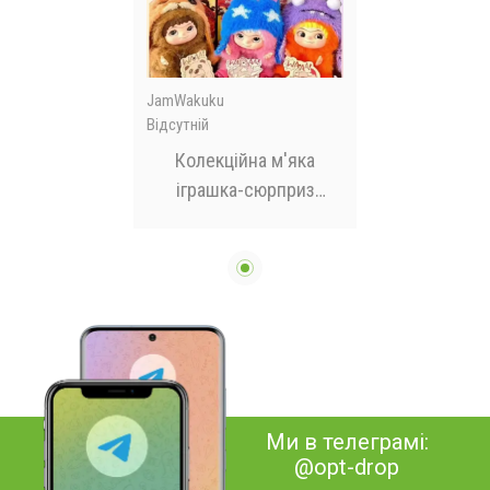
JamWakuku
Відсутній
Колекційна м'яка
іграшка-сюрприз
Вакуку Wakuku 1 сезон
у коробці 18см
Ми в телеграмі:
@opt-drop