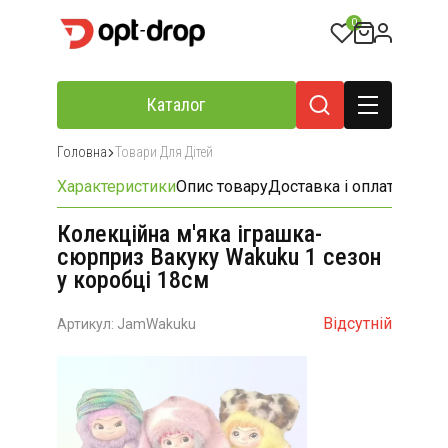
0
Каталог
Головна
Товари Для Дітей
Характеристики
Опис товару
Доставка і оплата
Відгу
Колекційна м'яка іграшка-
сюрприз Вакуку Wakuku 1 сезон
у коробці 18см
Відсутній
Артикул: JamWakuku