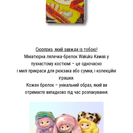
Сюрприз, який завжди із тобою!
Мініатюрна лялечка-брелок Wakuku Kawaii у
пухнастому костюмі – це одночасно
і милі прикраси для рюкзака або сумки, і колекційні
іграшки.
Кожен брелок – унікальний образ, який ви
отримаєте випадково під час розпакування.