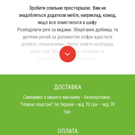
Зробити спальню просторішою. Вам не
знадобляться додаткові меблі, наприклад, комод,
якщо все помістилося в шафу.
Розподілити речі за видами. Зберігання дрібниць та
дитячих речей за допомогою кофра вдасться
зробити «тематичним». Легко знайти необхідне,
якщо одяг або предмети складати за
призначенням в окрему коробку.
ДОСТАВКА
Самовивіз з нашого магазину - безкоштовно..
"Новою поштою" по Україні —від 70 грн. —від 70
грн.
ОПЛАТА