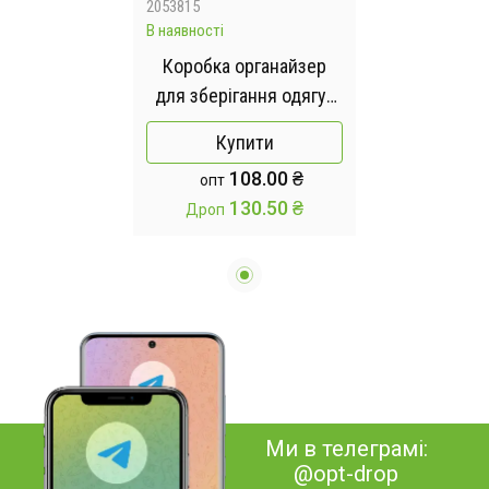
2053815
В наявності
Коробка органайзер
для зберігання одягу/
іграшок 36*25*20 см
Купити
108.00 ₴
опт
130.50 ₴
Дроп
Ми в телеграмі:
@opt-drop