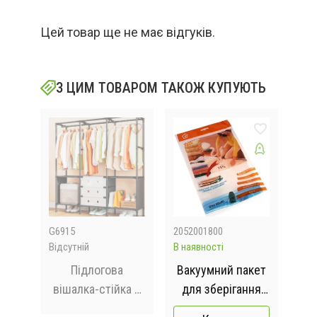
Цей товар ще не має відгуків.
З ЦИМ ТОВАРОМ ТАКОЖ КУПУЮТЬ
G6915
2052001800
M17
Відсутній
В наявності
Відс
я
Підлогова
Вакуумний пакет
-24
вішалка-стійка з
для зберігання
ва
полицями /
речей 80x60 см
в