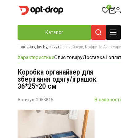
0
Каталог
Головна
Для Будинку
Органайзери, Кофри Та Аксесуари Для Збер
Характеристики
Опис товару
Доставка і оплата
Відгу
Коробка органайзер для
зберігання одягу/іграшок
36*25*20 см
В наявності
Артикул: 2053815