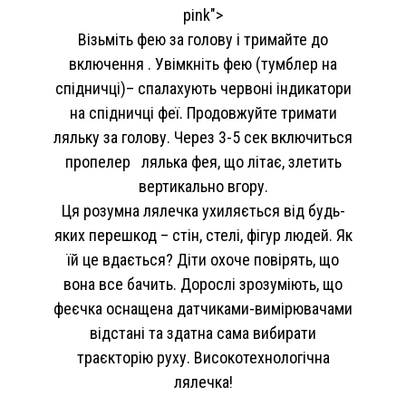
pink">
Візьміть фею за голову і тримайте до
включення . Увімкніть фею (тумблер на
спідничці)– спалахують червоні індикатори
на спідничці феї. Продовжуйте тримати
ляльку за голову. Через 3-5 сек включиться
пропелер лялька фея, що літає, злетить
вертикально вгору.
Ця розумна лялечка ухиляється від будь-
яких перешкод – стін, стелі, фігур людей. Як
їй це вдається? Діти охоче повірять, що
вона все бачить. Дорослі зрозуміють, що
феєчка оснащена датчиками-вимірювачами
відстані та здатна сама вибирати
траєкторію руху. Високотехнологічна
лялечка!