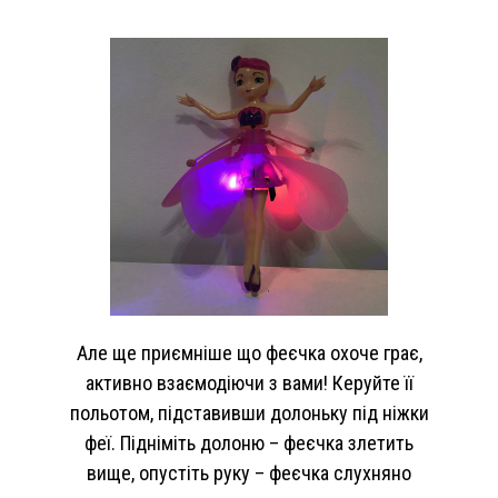
Але ще приємніше що феєчка охоче грає,
активно взаємодіючи з вами! Керуйте її
польотом, підставивши долоньку під ніжки
феї. Підніміть долоню – феєчка злетить
вище, опустіть руку – феєчка слухняно