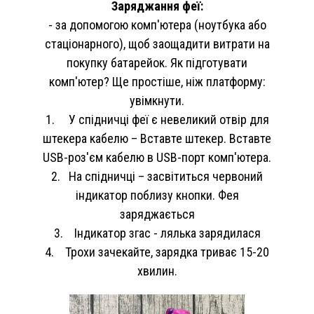
Заряджання феї:
- за допомогою комп'ютера (ноутбука або
стаціонарного), щоб заощадити витрати на
покупку батарейок. Як підготувати
комп'ютер? Ще простіше, ніж платформу:
увімкнути.
1. У спідничці феї є невеликий отвір для
штекера кабелю – Вставте штекер. Вставте
USB-роз'єм кабелю в USB-порт комп'ютера.
2. На спідничці – засвітиться червоний
індикатор поблизу кнопки. Фея
заряджається
3. Індикатор згас - лялька зарядилася
4. Трохи зачекайте, зарядка триває 15-20
хвилин.