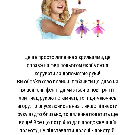
Це не просто лялечка з крильцями, це
справжня фея польотом якої можна
керувати за допомогою руки!
Ви обов'язково повинні побачити це диво на
власні очі: фея піднімається в повітря і п
арит над рукою по кімнаті, то піднімаючись
вгору, то опускаючись вниз! : якщо піднести
руку надто близько, то лялечка полетить ще
вище! Все що потрібно для продовження її
польоту, це підставляти долоні - пристрій,