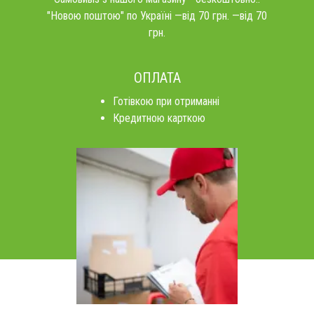
"Новою поштою" по Україні —від 70 грн. —від 70
грн.
ОПЛАТА
Готівкою при отриманні
Кредитною карткою