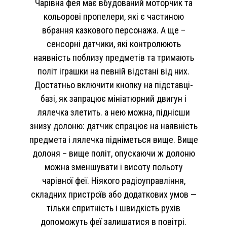
Чарівна фея має вбудований моторчик та
кольорові пропелери, які є частиною
вбрання казкового персонажа. А ще –
сенсорні датчики, які контролюють
наявність поблизу предметів та тримають
політ іграшки на певній відстані від них.
Достатньо включити кнопку на підставці-
базі, як запрацює мініатюрний двигун і
лялечка злетить. а нею можна, піднісши
знизу долоню: датчик спрацює на наявність
предмета і лялечка підніметься вище. Вище
долоня – вище політ, опускаючи ж долоню
можна зменшувати і висоту польоту
чарівної феї. Ніякого радіоуправління,
складних пристроїв або додаткових умов —
тільки спритність і швидкість рухів
допоможуть феї залишатися в повітрі.