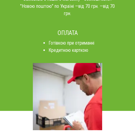
"Новою поштою" по Україні —від 70 грн. —від 70
грн.
ОПЛАТА
Готівкою при отриманні
Кредитною карткою