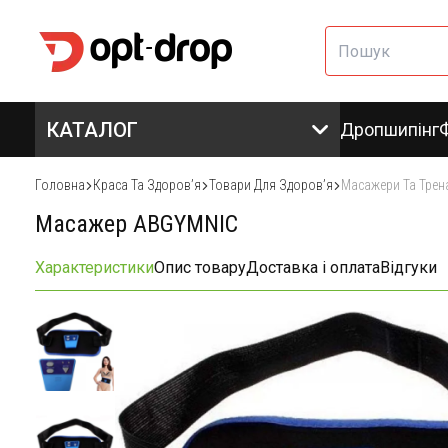
КАТАЛОГ
Дропшипінг
Головна
Краса Та Здоровʼя
Товари Для Здоровʼя
Масажери Та Трен
Масажер ABGYMNIC
Характеристики
Опис товару
Доставка і оплата
Відгуки