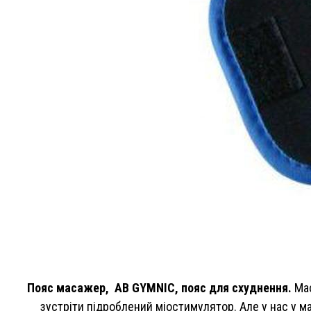
Пояс масажер, AB GYMNIC, пояс для схуднення.
Мас
зустріти підроблений міостимулятор. Але у нас у 