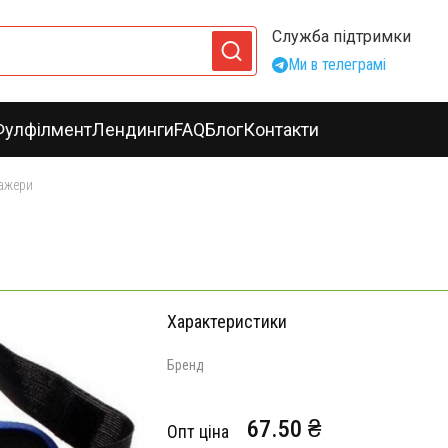
Служба підтримки
Ми в телеграмі
Фулфілмент
Лендинги
FAQ
Блог
Контакти
ажери
Характеристики
Бренд
67.50 ₴
Опт ціна