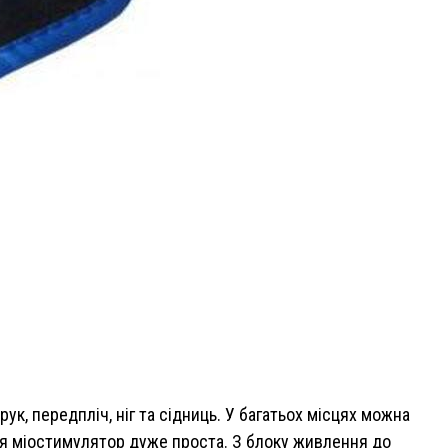
, передпліч, ніг та сідниць. У багатьох місцях можна
ія міостимулятор дуже проста. З блоку живлення до