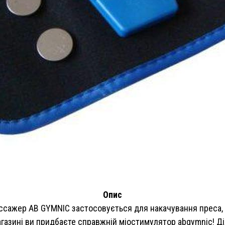
Опис
сажер AB GYMNIC застосовується для накачування преса, рук
магазині ви придбаєте справжній міостимулятор abgymnic! Д