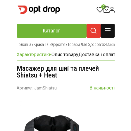
0
Каталог
Головна
Краса Та Здоровʼя
Товари Для Здоровʼя
Масажери Та 
Характеристики
Опис товару
Доставка і оплата
Відгу
Масажер для шиї та плечей
Shiatsu + Heat
В наявності
Артикул: JamShiatsu