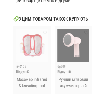
Цей товар ще не має відгуків.
З ЦИМ ТОВАРОМ ТАКОЖ КУПУЮТЬ
540105
dg509
M17
Відсутній
Відсутній
В на
й
Масажер infrared
Ручний м'язовий
Ма
й
& kneading foot
акумуляторний
Gun
тіла
massager pin xin
масажер Fascial
ним
PX-105
Gun Vibro Head
пі
 8-
розслаблюючий