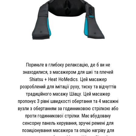
Пориньте в глибоку релаксацію, де б ви не
знаходилися, з масажером для шиї та плечей
Shiatsu + Heat HoMedics. Цей масажер
розроблений для імітації руху, тиску та відчуттів
традиційного масажу Шіацу. Цей масажер
пропонує 3 рівні швидкості обертання та 4 масажні
вузли з обертанням за годинниковою стрілкою або
проти годинникової стрілки. Має вбудовану
сенсорну панель керування, зручні ремені для
позиціонування масажера та опцію нагріву для