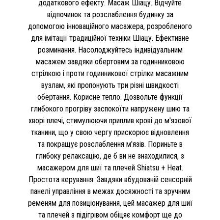
додаткового ефекту. Масаж Шіацу. Відчуйте
відпочинок та розслаблення будинку за
допомогою інноваційного масажера, розробленого
для імітації традиційної техніки Шіацу. Ефективне
розминання. Насолоджуйтесь індивідуальним
масажем завдяки обертовим за годинниковою
стрілкою і проти годинникової стрілки масажним
вузлам, які пропонують три різні швидкості
обертання. Корисне тепло. Дозвольте функції
глибокого прогріву заспокоїти напружену шию та
хворі плечі, стимулюючи приплив крові до м'язової
тканини, що у свою чергу прискорює відновлення
та покращує розслаблення м'язів. Пориньте в
глибоку релаксацію, де б ви не знаходилися, з
масажером для шиї та плечей Shiatsu + Heat.
Простота керування. Завдяки вбудованій сенсорній
панелі управління в межах досяжності та зручним
ременям для позиціонування, цей масажер для шиї
та плечей з підігрівом обіцяє комфорт ще до