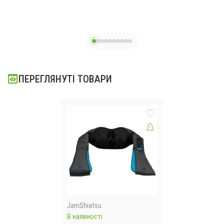
Д
ми
масажний
антицелюлітний
пістолет, 5
насадок
ПЕРЕГЛЯНУТІ ТОВАРИ
JamShiatsu
В наявності