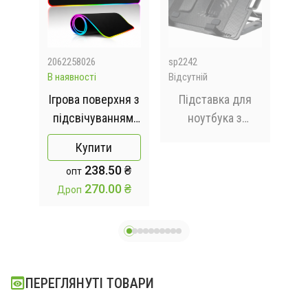
2062258026
sp2242
SP8
В наявності
Відсутній
Відс
I
Ігрова поверхня з
Підставка для
Ка
підсвічуванням,
ноутбука з
1.5
в
килимок для
охолодженням
Купити
шнур
мишки з
HOLDER ERGO
238.50 ₴
опт
підсвічуванням
STAND181/928
270.00 ₴
Дроп
Fantech MPR800s
RGB Black
70x30см
ПЕРЕГЛЯНУТІ ТОВАРИ