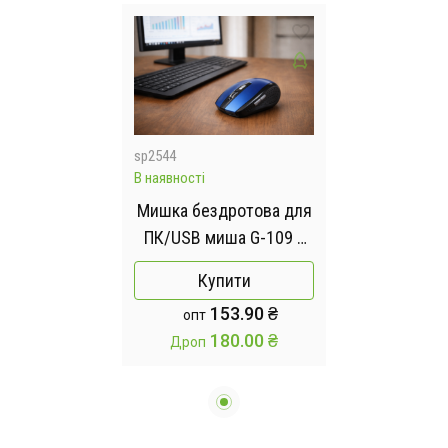
sp2544
В наявності
Мишка бездротова для
ПК/USB миша G-109 з
ергономічним
Купити
дизайном
153.90 ₴
опт
180.00 ₴
Дроп