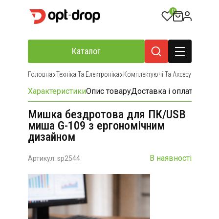
0
Каталог
Головна
Техніка Та Електроніка
Комплектуючі Та Аксесуари Для К
Характеристики
Опис товару
Доставка і оплата
Відгу
Мишка бездротова для ПК/USB
миша G-109 з ергономічним
дизайном
В наявності
Артикул: sp2544