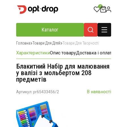
0
Каталог
Головна
Товари Для Дітей
Товари Для Творчості
Характеристики
Опис товару
Доставка і оплата
Відгу
Блакитний Набір для малювання
у валізі з мольбертом 208
предметів
В наявності
Артикул: pr65433456/2