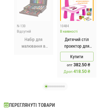
N-130
10484
205
Відсутній
В наявності
В на
ір
Набір для
Дитячий стіл
Д
в та
малювання в
проектор для
для
8
дерев'яній валізці
малювання з
т
Купити
:001
на 130 предметів.
підсвічуванням
 ₴
382.50 ₴
опт
Projector Painting
дер
 ₴
418.50 ₴
Дроп
Д
РОЖОВИЙ
ПЕРЕГЛЯНУТІ ТОВАРИ