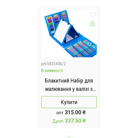
pr65433456/2
В наявності
Блакитний Набір для
малювання у валізі з
мольбертом 208
Купити
предметів
315.00 ₴
опт
337.50 ₴
Дроп