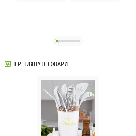
Диспенсер для
Grandhoff GR-
мила / Дозатор
3558 8 предметів
для кухні /
багатошарове
Дозатор для
дно
миючого
ПЕРЕГЛЯНУТІ ТОВАРИ