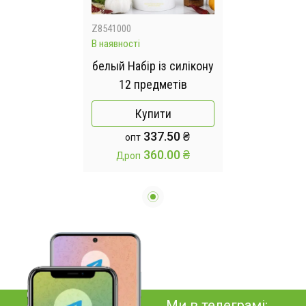
Z8541000
В наявності
белый Набір із силікону
12 предметів
Купити
337.50 ₴
опт
360.00 ₴
Дроп
Ми в телеграмі: