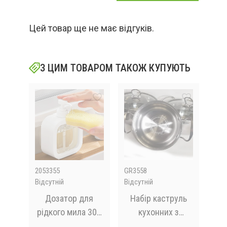
Цей товар ще не має відгуків.
З ЦИМ ТОВАРОМ ТАКОЖ КУПУЮТЬ
2053355
GR3558
LW-
Відсутній
Відсутній
Відс
віз
Дозатор для
Набір каструль
Ча
32
рідкого мила 300
кухонних з
пр
мл, LY-627 /
кришками