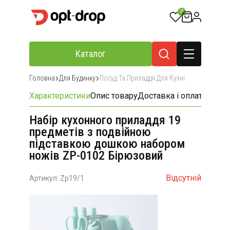
0
Каталог
Головна
Для Будинку
Посуд Та Приладдя Для Кухні
Характеристики
Опис товару
Доставка і оплата
Відгу
Набір кухонного приладдя 19
предметів з подвійною
підставкою дошкою набором
ножів ZP-0102 Бірюзовий
Відсутній
Артикул: Zp19/1