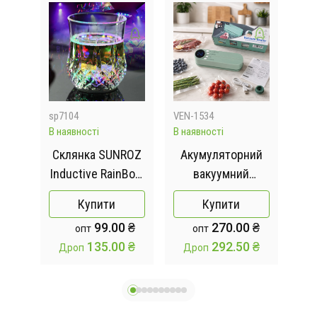
sp7104
VEN-1534
244
В наявності
В наявності
В на
уль
Склянка SUNROZ
Акумуляторний
Д
з
Inductive RainBow
вакуумний
о
Color Cup з LED
пакувальник
Купити
Купити
R-
підсвічуванням
Vacuum Sealer
нер
99.00 ₴
270.00 ₴
опт
опт
етів
для напоїв 200 мл
/ 
135.00 ₴
292.50 ₴
Дроп
Дроп
Д
ве
із
под