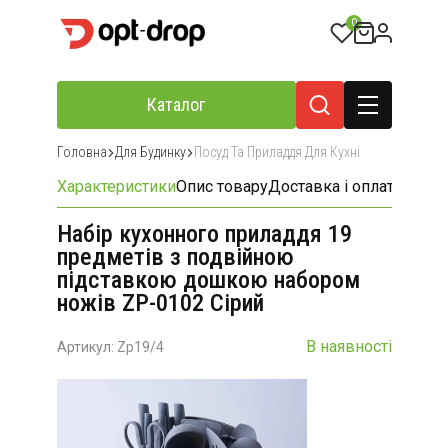
0
Каталог
Головна
Для Будинку
Посуд Та Приладдя Для Кухні
Характеристики
Опис товару
Доставка і оплата
Відгу
Набір кухонного приладдя 19
предметів з подвійною
підставкою дошкою набором
ножів ZP-0102 Сірий
В наявності
Артикул: Zp19/4