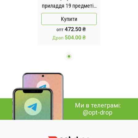
приладдя 19 предметів
з подвійною
Купити
підставкою дошкою
472.50 ₴
опт
набором ножів ZP-0102
504.00 ₴
Дроп
Сірий
Ми в телеграмі:
@opt-drop