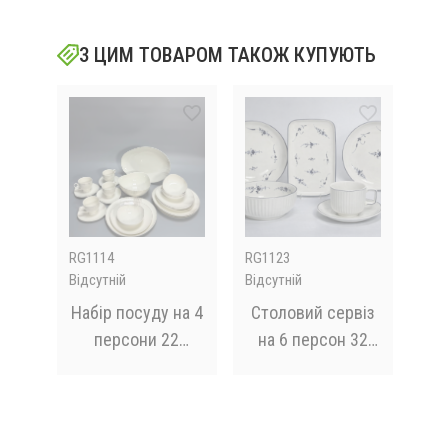
З ЦИМ ТОВАРОМ ТАКОЖ КУПУЮТЬ
RG1114
RG1123
M30
Відсутній
Відсутній
Відс
ий
Набір посуду на 4
Столовий сервіз
Кав
цій
персони 22
на 6 персон 32
pice
предмети RG
предмети RG
nic,
1114
1123
 ₴
ок
 ₴