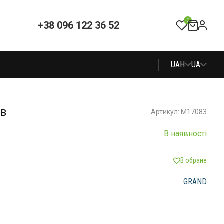
0
+38 096 122 36 52
UAH
UA
ів
Артикул: M17083
В наявності
В обране
GRAND