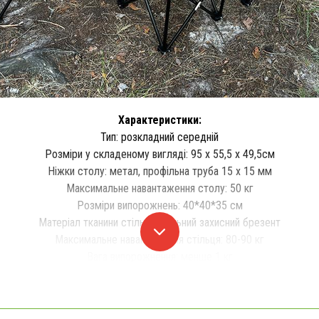
Характеристики:
Тип: розкладний середній
Розміри у складеному вигляді: 95 х 55,5 х 49,5см
Ніжки столу: метал, профільна труба 15 х 15 мм
Максимальне навантаження столу: 50 кг
Розміри випорожнень: 40*40*35 см
Матеріал тканини стільця: щільний захисний брезент
Максимальне навантаження стільця: 80-90 кг
Вага випорожнення: менше 1 кг