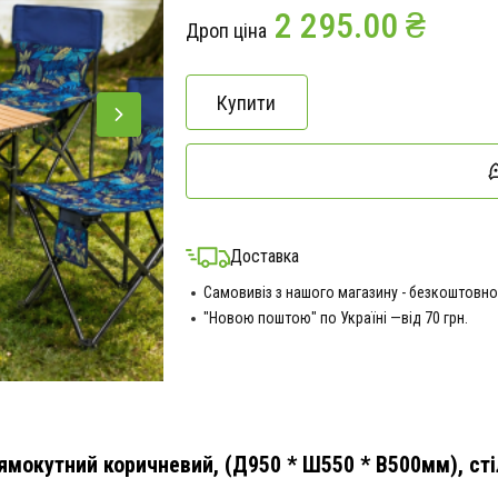
2 295.00 ₴
Дроп ціна
Купити
Доставка
Самовивіз з нашого магазину - безкоштовно
"Новою поштою" по Україні —від 70 грн.
рямокутний коричневий, (Д950 * Ш550 * В500мм), стіл