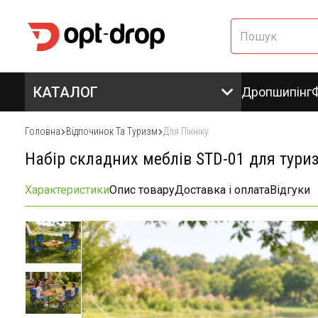
КАТАЛОГ
Дропшипінг
Головна
Відпочинок Та Туризм
Для Пікніку
Набір складних меблів STD-01 для туризм
Характеристики
Опис товару
Доставка і оплата
Відгуки