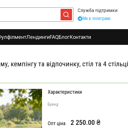
Служба підтримки
Ми в телеграмі
Фулфілмент
Лендинги
FAQ
Блог
Контакти
у, кемпінгу та відпочинку, стіл та 4 стільц
Характеристики
Бренд
2 250.00 ₴
Опт ціна