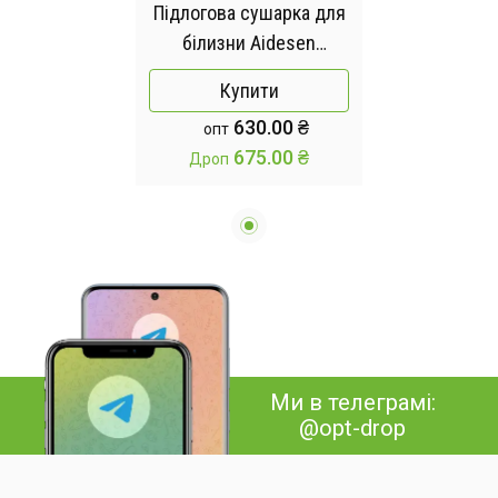
Підлогова сушарка для
білизни Aidesen
Launder Dryer
Купити
630.00 ₴
опт
675.00 ₴
Дроп
Ми в телеграмі:
@opt-drop