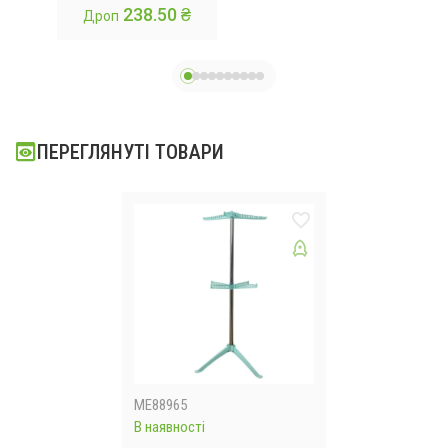
 ₴
238.50 ₴
Дроп
 7-
Повний спектр 2
спектр від
ий
голови
GrowLight 3
Метра
ПЕРЕГЛЯНУТІ ТОВАРИ
ME88965
В наявності