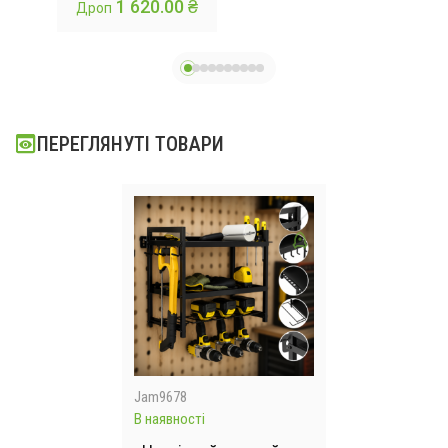
 ₴
1 620.00 ₴
Дроп
слин
й
ітів
ПЕРЕГЛЯНУТІ ТОВАРИ
Jam9678
В наявності