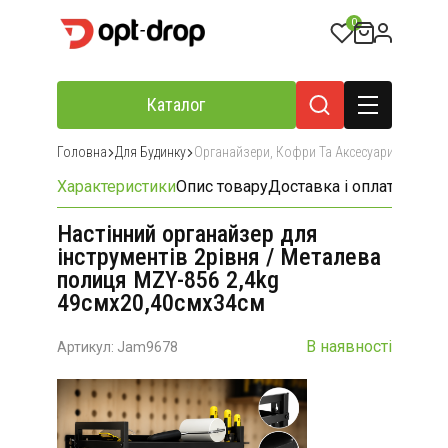
0
Каталог
Головна
Для Будинку
Органайзери, Кофри Та Аксесуари Для Збер
Характеристики
Опис товару
Доставка і оплата
Відгу
Настінний органайзер для
інструментів 2рівня / Металева
полиця MZY-856 2,4kg
49смх20,40смх34см
В наявності
Артикул: Jam9678