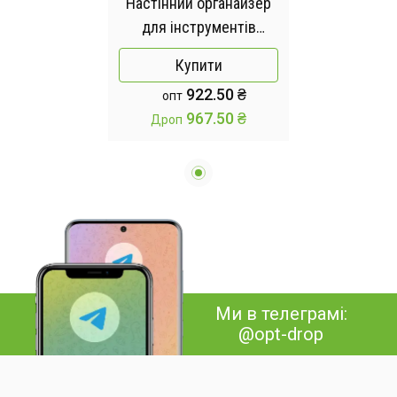
Настінний органайзер
для інструментів
2рівня / Металева
Купити
полиця MZY-856 2,4kg
922.50 ₴
опт
49смх20,40смх34см
967.50 ₴
Дроп
Ми в телеграмі:
@opt-drop