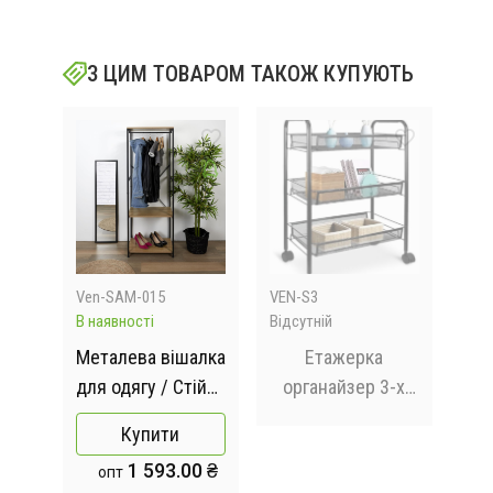
З ЦИМ ТОВАРОМ ТАКОЖ КУПУЮТЬ
Ven-SAM-015
VEN-S3
G68
В наявності
Відсутній
Відс
гова
Металева вішалка
Етажерка
Ша
ля
для одягу / Стійка
органайзер 3-х
4 /
- рейка для одягу
ярусна на
Купити
з полицею для
коліщатках
 ₴
1 593.00 ₴
опт
ля
взуття