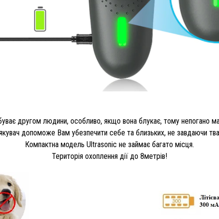
уває другом людини, особливо, якщо вона блукає, тому непогано мат
якувач допоможе Вам убезпечити себе та близьких, не завдаючи тва
Компактна модель Ultrasonic не займає багато місця.
Територія охоплення дії до 8метрів!