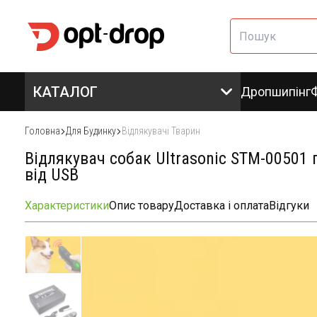
КАТАЛОГ
Дропшипінг
Головна
Для Будинку
Відлякувачі Тварин
Відлякувач собак Ultrasonic STM-00501
від USB
Характеристики
Опис товару
Доставка і оплата
Відгуки