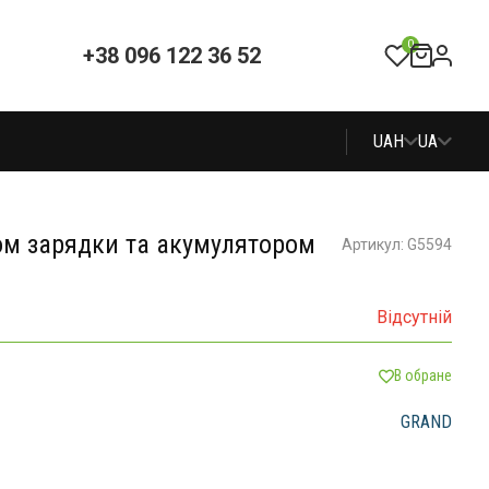
0
+38 096 122 36 52
UAH
UA
ром зарядки та акумулятором
Артикул: G5594
Відсутній
В обране
GRAND