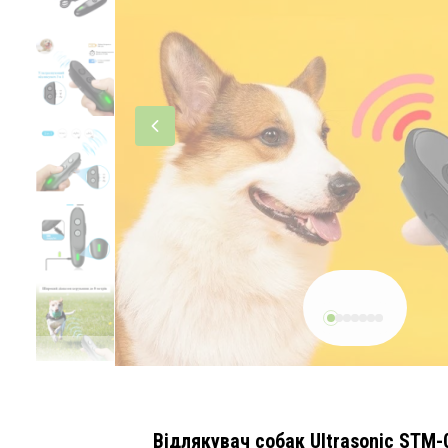
Відлякувач собак Ultrasonic STM-