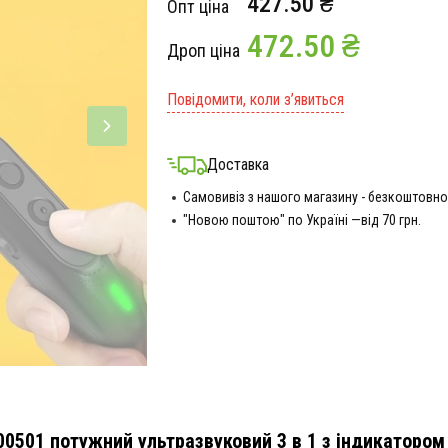
427.50 ₴
Опт ціна
472.50 ₴
Дроп ціна
Повідомити, коли з’явиться
Доставка
Самовивіз з нашого магазину - безкоштовно
"Новою поштою" по Україні —від 70 грн.
00501 потужний ультразвуковий 3 в 1 з індикаторо