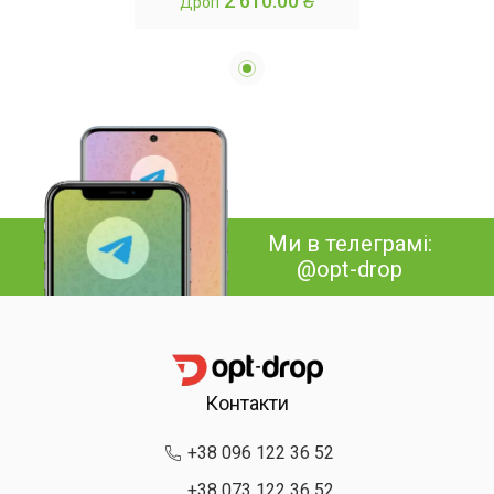
2 610.00 ₴
Дроп
проектор домашній
Ми в телеграмі:
@opt-drop
Контакти
+38 096 122 36 52
+38 073 122 36 52