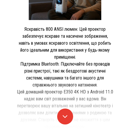
Яскравість 800 ANSI люмен: Цей проектор
забезпечує яскраве та насичене зображення,
навіть в умовах яскравого освітлення, що робить
його ідеальним для використання у будь-якому
приміщенні.
Підтримка Bluetooth: Підключайте без проводів
різні пристрої, такі як бездротові акустичні
системи, навушники та багато іншого для
справжнього звукового натхнення.
Цей домашній проектор E350 4K HD з Android 11.0
надає вам світ розважений у вас вдома. Він
перетворює вашу вітальню на затишний кінотеатр і
дозволяє вам ділитися враженнями з родиною та
друзями. Створіть своє власне кіножиття з цим
чудовим проектором.