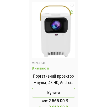
VEN-0346
В наявності
Портативний проектор
+ пульт, 4K HD, Android
11.0, Wi-Fi 6.0,
Купити
Bluetooth, E350 /
2 565.00 ₴
опт
Мультимедійний