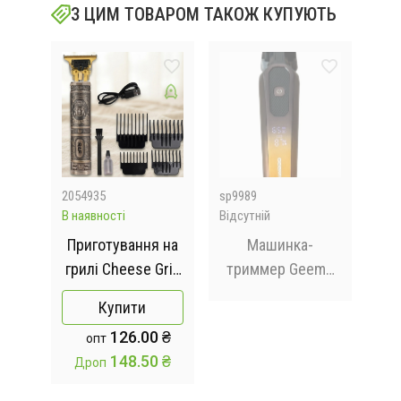
З ЦИМ ТОВАРОМ ТАКОЖ КУПУЮТЬ
2054935
sp9989
454
В наявності
Відсутній
Відс
ий
Приготування на
Машинка-
грилі Cheese Grill
триммер Geemy
Т
я
Machine R.5425
GM-8058Q з
жін
Купити
х
RAF /
акумулятором та
126.00 ₴
опт
Електрогриль
насадками
148.50 ₴
Дроп
відкритий з
антипригарним