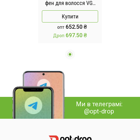
фен для волосся VGR
V-455 з холодним та
Купити
гарячим повітрям 2400
652.50 ₴
опт
Вт
697.50 ₴
Дроп
Ми в телеграмі:
@opt-drop