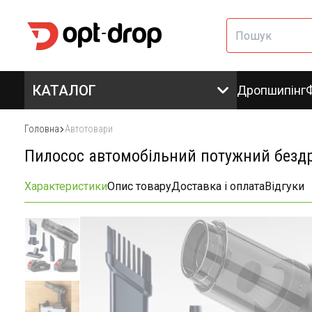
КАТАЛОГ
Дропшипінг
Головна
Автотовари
Пилосос автомобільний потужний бездр
Характеристики
Опис товару
Доставка і оплата
Відгуки