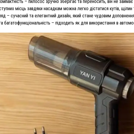
компактність – пилосос зручно зберігає та переносить, він не займає 
тупних місць завдяки насадкам можна легко дістатися кутів, щілин т
ляд – сучасний та елегантний дизайн, який стане чудовим доповнення
та багатофункціональність – підходить як для використання в автомоб