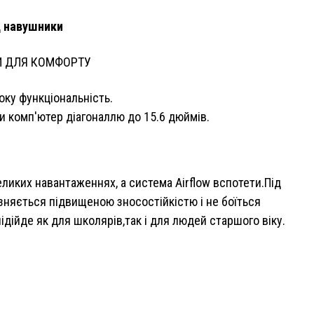
д навушники
И ДЛЯ КОМФОРТУ
оку функціональність.
и комп'ютер діагоналлю до 15.6 дюймів.
ких навантаженнях, а система Airflow вспотети.Під
зняється підвищеною зносостійкістю і не боїться
ійде як для школярів,так і для людей старшого віку.