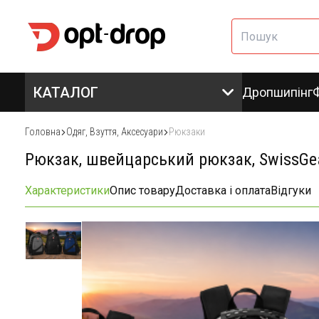
КАТАЛОГ
Дропшипінг
Головна
Одяг, Взуття, Аксесуари
Рюкзаки
Рюкзак, швейцарський рюкзак, SwissGea
Характеристики
Опис товару
Доставка і оплата
Відгуки