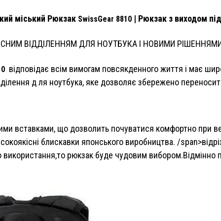
кий міський Рюкзак
| Рюкзак з виходом пі
SwissGear 8810
ИСНИМ ВІДДІЛЕННЯМ ДЛЯ НОУТБУКА І НОВИМИ РІШЕННЯМ
відповідає всім вимогам повсякденного життя і має шир
10
ідділення д ля ноутбука, яке дозволяє збережено переносит
и вставками, що дозволить почуватися комфортно при вели
окоякісні блискавки японського виробництва. /span>відрі
 використання,то рюкзак буде чудовим вибором.Відмінно під