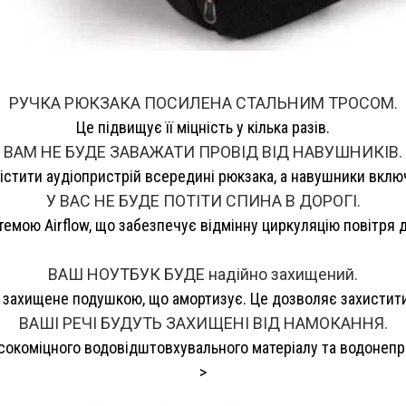
РУЧКА РЮКЗАКА ПОСИЛЕНА СТАЛЬНИМ ТРОСОМ.
Це підвищує її міцність у кілька разів.
ВАМ НЕ БУДЕ ЗАВАЖАТИ ПРОВІД ВІД НАВУШНИКІВ.
стити аудіопристрій всередині рюкзака, а навушники вклю
У ВАС НЕ БУДЕ ПОТІТИ СПИНА В ДОРОГІ.
емою Airflow, що забезпечує відмінну циркуляцію повітря 
ВАШ НОУТБУК БУДЕ надійно захищений.
, захищене подушкою, що амортизує. Це дозволяє захистити 
ВАШІ РЕЧІ БУДУТЬ ЗАХИЩЕНІ ВІД НАМОКАННЯ.
сокоміцного водовідштовхувального матеріалу та водонепр
>