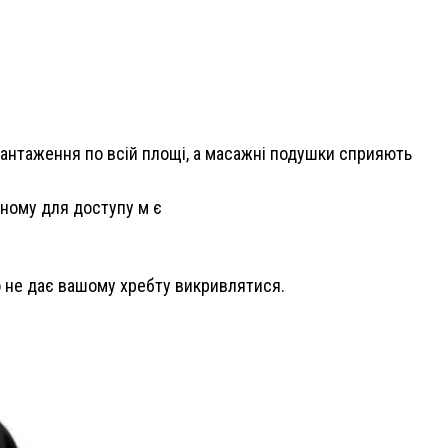
антаження по всій площі, а масажні подушки сприяють
ному для доступу м є
 не дає вашому хребту викривлятися.