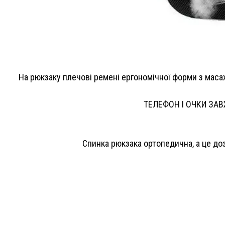
На рюкзаку плечові ремені ергономічної форми з мас
ТЕЛЕФОН І ОЧКИ ЗАВЖ
Спинка рюкзака ортопедична, а це д