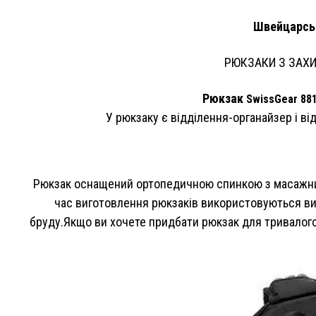
Швейцарсь
РЮКЗАКИ З ЗАХ
Рюкзак
SwissGear 88
У рюкзаку є відділення-органайзер і в
Рюкзак оснащений ортопедичною спинкою з масажним
час виготовлення рюкзаків використовуються вис
бруду.Якщо ви хочете придбати рюкзак для тривалого