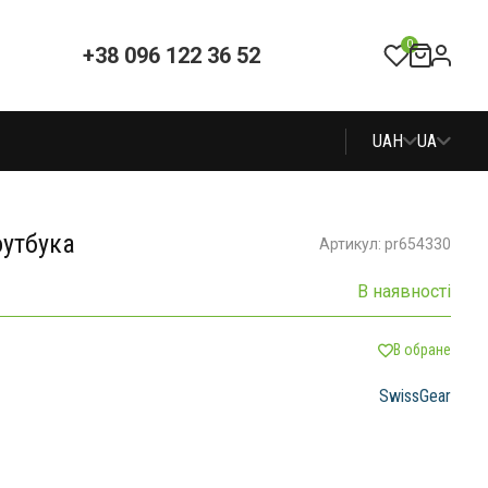
0
+38 096 122 36 52
UAH
UA
оутбука
Артикул: pr654330
В наявності
В обране
SwissGear