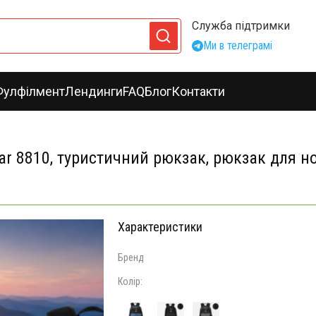
Служба підтримки
Ми в телеграмі
Фулфілмент
Лендинги
FAQ
Блог
Контакти
r 8810, туристичний рюкзак, рюкзак для н
Характеристики
Бренд
Колір: