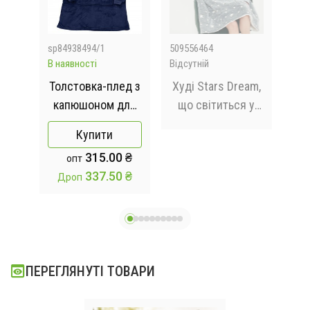
sp84938494/1
509556464
212
В наявності
Відсутній
Відс
ра
Толстовка-плед з
Худі Stars Dream,
Ко
рез
капюшоном для
що світиться у
дна
чоловіка та жінки
темряві /
Купити
ва
- / Плед жіноча
Люмінесцентний
муж
315.00 ₴
опт
чної
толстовка, худи
плед – толстовка
K
337.50 ₴
Дроп
Синій
з капюшоном
ним
ПЕРЕГЛЯНУТІ ТОВАРИ