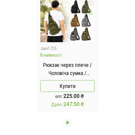
Jam1725
В наявності
Рюкзак через плече /
Чоловіча сумка /
Одноямкова сумка-
Купити
барсетка
225.00 ₴
опт
247.50 ₴
Дроп