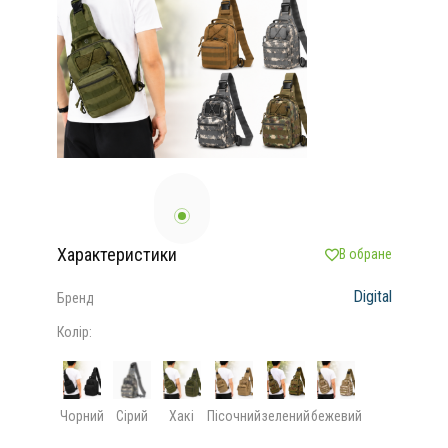
Характеристики
В обране
Digital
Бренд
Колір:
Чорний
Сірий
Хакі
Пісочний
зелений
бежевий