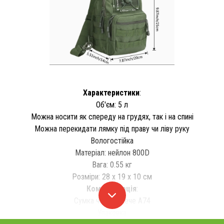
Характеристики
:
Об'єм: 5 л
Можна носити як спереду на грудях, так і на спині
Можна перекидати лямку під праву чи ліву руку
Вологостійка
Матеріал: нейлон 800D
Вага: 0.55 кг
Розміри: 28 х 19 х 10 см
Комплектація
:
Сумка через плече A74
Упаковка