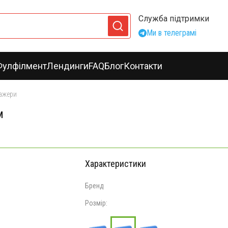
Служба підтримки
Ми в телеграмі
Фулфілмент
Лендинги
FAQ
Блог
Контакти
ажери
м
Характеристики
Бренд
Розмір: