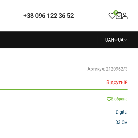
0
+38 096 122 36 52
UAH
UA
Артикул: 2120962/3
Відсутній
В обране
Digital
33 См