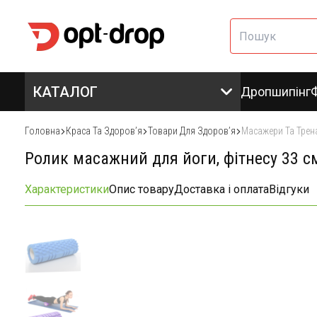
КАТАЛОГ
Дропшипінг
Головна
Краса Та Здоровʼя
Товари Для Здоровʼя
Масажери Та Трен
Ролик масажний для йоги, фітнесу 33 с
Характеристики
Опис товару
Доставка і оплата
Відгуки