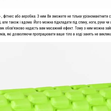
 фітнес або аеробіка. З ним Ви зможете не тільки урізноманітнити с
і, але також і вдома. Його можна підкладати під спину, ноги, руки ч
лик обов'язково надасть вам масажний ефект. Тому з ним можна зай
ів, які дозволяючи пропрацювати ваше тіло в ході занять не викликає