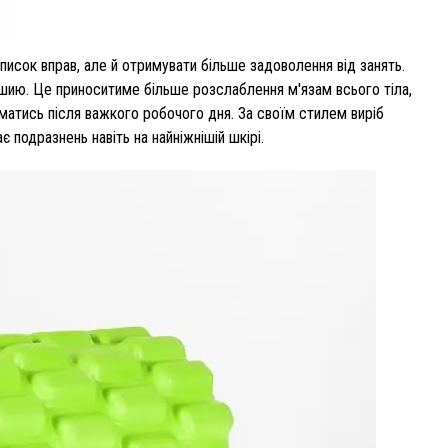
писок вправ, але й отримувати більше задоволення від занять.
и шию. Це приноситиме більше розслаблення м'язам всього тіла,
матись після важкого робочого дня. За своїм стилем виріб
 подразнень навіть на найніжнішій шкірі.