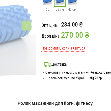
60
33 см
45 см
234.00 ₴
Опт ціна
270.00 ₴
Дроп ціна
Повідомити, коли з’явиться
Доставка
Самовивіз з нашого магазину - безкоштовно
"Новою поштою" по Україні —від 70 грн.
Ролик масажний для йоги, фітнесу