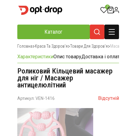
0
Каталог
Головна
Краса Та Здоровʼя
Товари Для Здоровʼя
Масажери Та 
Характеристики
Опис товару
Доставка і оплата
Відгу
Роликовий Кільцевий масажер
для ніг / Масажер
антицелюлітний
Відсутній
Артикул: VEN-1416