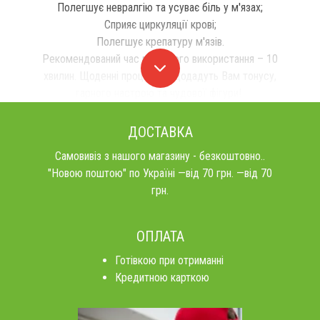
Полегшує невралгію та усуває біль у м'язах;
Сприяє циркуляції крові;
Полегшує крепатуру м'язів.
Рекомендований час місцевого використання – 10
хвилин. Щоденні процедури додадуть Вам тонусу,
гарного настрою та чудової фігури!
ДОСТАВКА
Самовивіз з нашого магазину - безкоштовно..
"Новою поштою" по Україні —від 70 грн. —від 70
грн.
ОПЛАТА
Готівкою при отриманні
Кредитною карткою