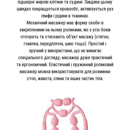
підшкірні жирові клітини та судини. Завдяки цьому
швидко покращується кровообіг, активізується рух
лімфи і рідини в тканинах.
Механічний масажер має форму скоби із
закріпленими на ньому роликами, які з усіх боків
оточують та стискають об'єкт масажу (стегно,
гомілка, передпліччя, шию тощо). Простий і
зручний у використанні, що не вимагає
спеціального догляду, масажер дуже практичний
та ергономічний. Еластичний і пружинний роликовий
масажер можна використовувати для розминки
стоп, живота, спини та інших частин тіла.