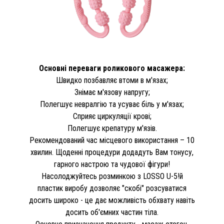
Основні переваги роликового масажера:
Швидко позбавляє втоми в м'язах;
Знімає м'язову напругу;
Полегшує невралгію та усуває біль у м'язах;
Сприяє циркуляції крові;
Полегшує крепатуру м'язів.
Рекомендований час місцевого використання – 10
хвилин. Щоденні процедури додадуть Вам тонусу,
гарного настрою та чудової фігури!
Насолоджуйтесь розминкою з LOSSO U-5!й
пластик виробу дозволяє "скобі" розсуватися
досить широко - це дає можливість обхвату навіть
досить об'ємних частин тіла.