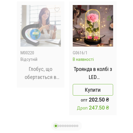
M00220
G0616/1
sp1
Відсутній
В наявності
В на
з
Глобус, що
Троянда в колбі з
Ку
 x
обертається в
LED
пр
00
невагомості Globe
підсвічуванням
you
Купити
Star з
на чорній
100
202.50 ₴
опт
підсвічуванням
підставці
у
247.50 ₴
Дроп
Д