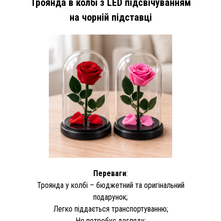
Троянда в колбі з LED підсвічуванням
на чорній підставці
Переваги
:
Троянда у колбі – бюджетний та оригінальний
подарунок;
Легко піддається транспортуванню;
Не потребує догляду;