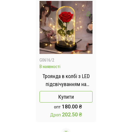
G0616/2
В наявності
Троянда в колбі з LED
підсвічуванням на
чорній підставці
Купити
180.00 ₴
опт
202.50 ₴
Дроп