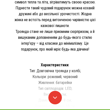
символ тепла та літа, зігріватимуть своєю красою.
Піднести такий чудовий подарунок можна коханій
дружині або до весільної урочистості. Жодна
жінка не встоїть перед витонченою чарівністю цієї
казкової пишноти.
Троянда стане не лише приємним сюрпризом, а й
вишуканим доповненням до будь-якого стилю
інтер'єру – від класики до мінімалізму. Це
подарунок, про який мріє будь-яка дівчина!
Характеристики
:
Тип: Довговічна троянда у колбі;
Кольори: рожевий; червоний
Живлення: батарейки
Тип світлодіодів: LED;
Висота: 20 см;
Діаметр колби: 8 см;
Діаметр підставки: 10 см;