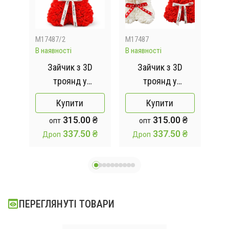
M17487/2
M17487
pr25
В наявності
В наявності
Відс
з
Зайчик з 3D
Зайчик з 3D
 x
троянд у
троянд у
00
подарунковій
подарунковій
п
Купити
Купити
коробці KR-21
коробці KR-21
к
315.00 ₴
315.00 ₴
опт
опт
17/17/25см
17/17/25см
337.50 ₴
337.50 ₴
Дроп
Дроп
Червоний
ПЕРЕГЛЯНУТІ ТОВАРИ